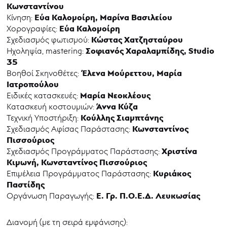
Κωνσταντίνου
Εύα Καλομοίρη, Μαρίνα Βασιλείου
Κίνηση:
Εύα Καλομοίρη
Χορογραφίες:
Κώστας Χατζησταύρου
Σχεδιασμός φωτισμού:
Σοφιανός Χαραλαμπίδης, Studio
Ηχοληψία, mastering:
35
Έλενα Μούρεττου, Μαρία
Βοηθοί Σκηνοθέτες:
Ιατροπούλου
Μαρία Νεοκλέους
Ειδικές κατασκευές:
Άννα Κύζα
Κατασκευή κοστουμιών:
Κούλλης Σιαμπτάνης
Τεχνική Υποστήριξη:
Κωνσταντίνος
Σχεδιασμός Αφίσας Παράστασης:
Πισσούριος
Χριστίνα
Σχεδιασμός Προγράμματος Παράστασης:
Κιμωνή, Κωνσταντίνος Πισσούριος
Κυριάκος
Επιμέλεια Προγράμματος Παράστασης:
Παστίδης
Ε. Γρ. Π.Ο.Ε.Δ. Λευκωσίας
Οργάνωση Παραγωγής:
Διανομή (με τη σειρά εμφάνισης):