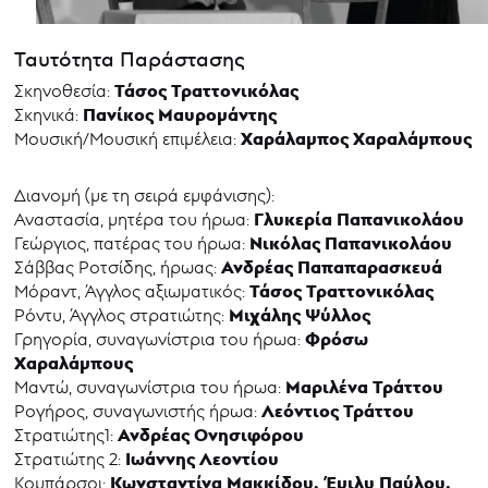
Ταυτότητα Παράστασης
Τάσος Τραττονικόλας
Σκηνοθεσία:
Πανίκος Μαυρομάντης
Σκηνικά:
Χαράλαμπος Χαραλάμπους
Μουσική/Μουσική επιμέλεια:
Διανομή (με τη σειρά εμφάνισης):
Γλυκερία Παπανικολάου
Αναστασία, μητέρα του ήρωα:
Νικόλας Παπανικολάου
Γεώργιος, πατέρας του ήρωα:
Ανδρέας Παπαπαρασκευά
Σάββας Ροτσίδης, ήρωας:
Τάσος Τραττονικόλας
Μόραντ, Άγγλος αξιωματικός:
Μιχάλης Ψύλλος
Ρόντυ, Άγγλος στρατιώτης:
Φρόσω
Γρηγορία, συναγωνίστρια του ήρωα:
Χαραλάμπους
Μαριλένα Τράττου
Μαντώ, συναγωνίστρια του ήρωα:
Λεόντιος Τράττου
Ρογήρος, συναγωνιστής ήρωα:
Ανδρέας Ονησιφόρου
Στρατιώτης1:
Ιωάννης Λεοντίου
Στρατιώτης 2:
Κωνσταντίνα Μακκίδου, Έμιλυ Παύλου,
Κομπάρσοι: