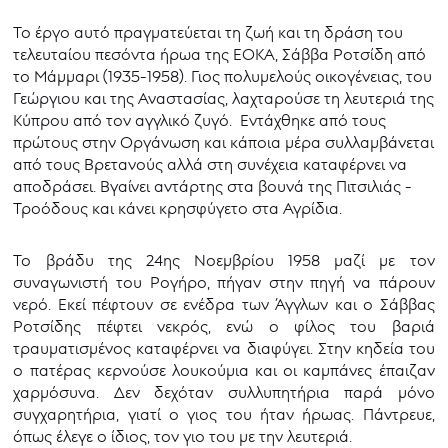
Το έργο αυτό πραγματεύεται τη ζωή και τη δράση του
τελευταίου πεσόντα ήρωα της ΕΟΚΑ, Σάββα Ροτσίδη από
το Μάμμαρι (1935-1958). Γιος πολυμελούς οικογένειας, του
Γεώργιου και της Αναστασίας, λαχταρούσε τη λευτεριά της
Κύπρου από τον αγγλικό ζυγό. Εντάχθηκε από τους
πρώτους στην Οργάνωση και κάποια μέρα συλλαμβάνεται
από τους Βρετανούς αλλά στη συνέχεια καταφέρνει να
αποδράσει. Βγαίνει αντάρτης στα βουνά της Πιτσιλιάς -
Τροόδους και κάνει κρησφύγετο στα Αγρίδια.
Το βράδυ της 24ης Νοεμβρίου 1958 μαζί με τον
συναγωνιστή του Ρογήρο, πήγαν στην πηγή να πάρουν
νερό. Εκεί πέφτουν σε ενέδρα των Άγγλων και ο Σάββας
Ροτσίδης πέφτει νεκρός, ενώ ο φίλος του βαριά
τραυματισμένος καταφέρνει να διαφύγει. Στην κηδεία του
ο πατέρας κερνούσε λουκούμια και οι καμπάνες έπαιζαν
χαρμόσυνα. Δεν δεχόταν συλλυπητήρια παρά μόνο
συγχαρητήρια, γιατί ο γιος του ήταν ήρωας. Πάντρευε,
όπως έλεγε ο ίδιος, τον γιο του με την λευτεριά.