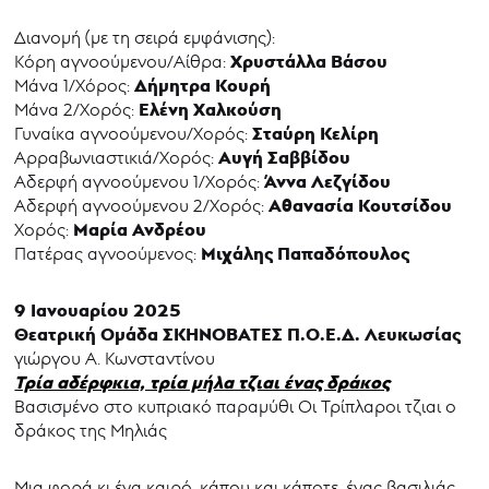
Διανομή (με τη σειρά εμφάνισης):
Χρυστάλλα Βάσου
Κόρη αγνοούμενου/Αίθρα:
Δήμητρα Κουρή
Μάνα 1/Χόρος:
Ελένη Χαλκούση
Μάνα 2/Χορός:
Σταύρη Κελίρη
Γυναίκα αγνοούμενου/Χορός:
Αυγή Σαββίδου
Αρραβωνιαστικιά/Χορός:
Άννα Λεζγίδου
Αδερφή αγνοούμενου 1/Χορός:
Αθανασία Κουτσίδου
Αδερφή αγνοούμενου 2/Χορός:
Μαρία Ανδρέου
Χορός:
Μιχάλης Παπαδόπουλος
Πατέρας αγνοούμενος:
9 Ιανουαρίου 2025
Θεατρική Ομάδα ΣΚΗΝΟΒΑΤΕΣ Π.Ο.Ε.Δ. Λευκωσίας
γιώργου Α. Κωνσταντίνου
Τρία αδέρφκια, τρία μήλα τζιαι ένας δράκος
Βασισμένο στο κυπριακό παραμύθι Οι Τρίπλαροι τζιαι ο
δράκος της Μηλιάς
Μια φορά κι ένα καιρό, κάπου και κάποτε, ένας βασιλιάς,