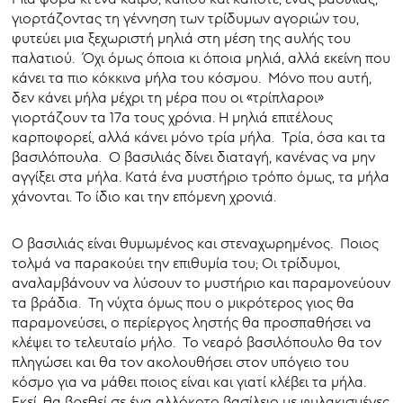
γιορτάζοντας τη γέννηση των τρίδυμων αγοριών του,
φυτεύει μια ξεχωριστή μηλιά στη μέση της αυλής του
παλατιού. Όχι όμως όποια κι όποια μηλιά, αλλά εκείνη που
κάνει τα πιο κόκκινα μήλα του κόσμου. Μόνο που αυτή,
δεν κάνει μήλα μέχρι τη μέρα που οι «τρίπλαροι»
γιορτάζουν τα 17α τους χρόνια. Η μηλιά επιτέλους
καρποφορεί, αλλά κάνει μόνο τρία μήλα. Τρία, όσα και τα
βασιλόπουλα. Ο βασιλιάς δίνει διαταγή, κανένας να μην
αγγίξει στα μήλα. Κατά ένα μυστήριο τρόπο όμως, τα μήλα
χάνονται. Το ίδιο και την επόμενη χρονιά.
Ο βασιλιάς είναι θυμωμένος και στεναχωρημένος. Ποιος
τολμά να παρακούει την επιθυμία του; Οι τρίδυμοι,
αναλαμβάνουν να λύσουν το μυστήριο και παραμονεύουν
τα βράδια. Τη νύχτα όμως που ο μικρότερος γιος θα
παραμονεύσει, ο περίεργος ληστής θα προσπαθήσει να
κλέψει το τελευταίο μήλο. Το νεαρό βασιλόπουλο θα τον
πληγώσει και θα τον ακολουθήσει στον υπόγειο του
κόσμο για να μάθει ποιος είναι και γιατί κλέβει τα μήλα.
Εκεί, θα βρεθεί σε ένα αλλόκοτο βασίλειο με φυλακισμένες