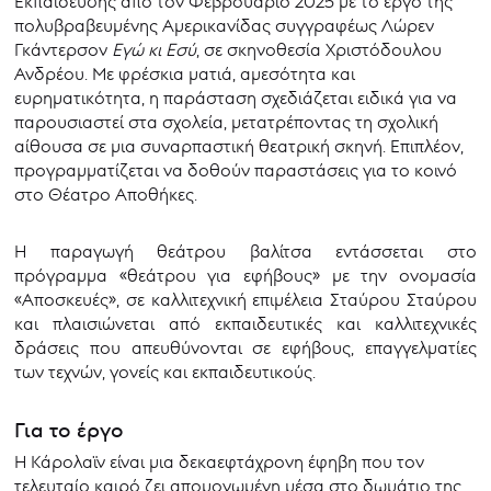
Εκπαίδευσης από τον Φεβρουάριο 2025 με το έργο της
πολυβραβευμένης Αμερικανίδας συγγραφέως Λώρεν
Γκάντερσον
Εγώ κι Εσύ
, σε σκηνοθεσία Χριστόδουλου
Ανδρέου. Με φρέσκια ματιά, αμεσότητα και
ευρηματικότητα, η παράσταση σχεδιάζεται ειδικά για να
παρουσιαστεί στα σχολεία, μετατρέποντας τη σχολική
αίθουσα σε μια συναρπαστική θεατρική σκηνή. Επιπλέον,
προγραμματίζεται να δοθούν παραστάσεις για το κοινό
στο Θέατρο Αποθήκες.
Η παραγωγή θεάτρου βαλίτσα εντάσσεται στο
πρόγραμμα «θεάτρου για εφήβους» με την ονομασία
«Αποσκευές», σε καλλιτεχνική επιμέλεια Σταύρου Σταύρου
και πλαισιώνεται από εκπαιδευτικές και καλλιτεχνικές
δράσεις που απευθύνονται σε εφήβους, επαγγελματίες
των τεχνών, γονείς και εκπαιδευτικούς.
Για το έργο
Η Κάρολαϊν είναι μια δεκαεφτάχρονη έφηβη που τον
τελευταίο καιρό ζει απομονωμένη μέσα στο δωμάτιο της,