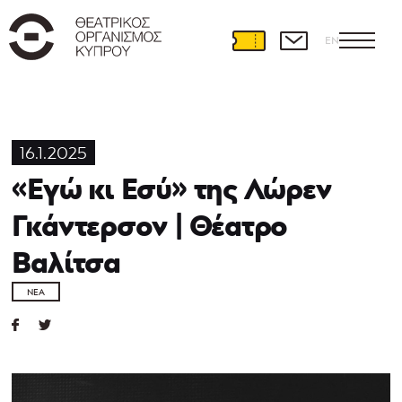
EN
16.1.2025
«Εγώ κι Εσύ» της Λώρεν
Γκάντερσον | Θέατρο
Βαλίτσα
ΝΈΑ