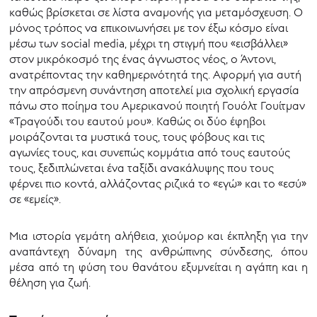
καθώς βρίσκεται σε λίστα αναμονής για μεταμόσχευση. Ο
μόνος τρόπος να επικοινωνήσει με τον έξω κόσμο είναι
μέσω των social media, μέχρι τη στιγμή που «εισβάλλει»
στον μικρόκοσμό της ένας άγνωστος νέος, ο Άντονι,
ανατρέποντας την καθημερινότητά της. Αφορμή για αυτή
την απρόσμενη συνάντηση αποτελεί μια σχολική εργασία
πάνω στο ποίημα του Αμερικανού ποιητή Γουόλτ Γουίτμαν
«Τραγούδι του εαυτού μου». Καθώς οι δύο έφηβοι
μοιράζονται τα μυστικά τους, τους φόβους και τις
αγωνίες τους, και συνεπώς κομμάτια από τους εαυτούς
τους, ξεδιπλώνεται ένα ταξίδι ανακάλυψης που τους
φέρνει πιο κοντά, αλλάζοντας ριζικά το «εγώ» και το «εσύ»
σε «εμείς».
Μια ιστορία γεμάτη αλήθεια, χιούμορ και έκπληξη για την
αναπάντεχη δύναμη της ανθρώπινης σύνδεσης, όπου
μέσα από τη φύση του θανάτου εξυμνείται η αγάπη και η
θέληση για ζωή.