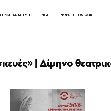
ΑΤΡΙΚΉ ΑΝΆΠΤΥΞΗ
ΝΈΑ
ΓΝΩΡΊΣΤΕ ΤΟΝ ΘΟΚ
σκευές» | Δίμηνο θεατρι