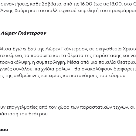
 συναντήσεις, κάθε Σάββατο, από τις 16:00 έως τις 18:00, στ
Άννης Χούρη και του καλλιτεχνικού επιμελητή του προγράμμ
 Λώρεν Γκάντερσον
λίτσα
Εγώ κι Εσύ
της Λώρεν Γκάντερσον, σε σκηνοθεσία Χριστ
το κείμενο, τα πρόσωπα και τα θέματα της παράστασης και να
 αυτοανακάλυψη, η συμπερίληψη. Μέσα από μια ποικιλία θεατρ
εχνικές συνόλου, παιχνίδια ρόλων– θα ανακαλύψουν διαφορετικ
ς της ανθρώπινης εμπειρίας και κατανόησης του κόσμου.
ν επαγγελματίες από τον χώρο των παραστατικών τεχνών, οι 
διάσταση του θεάτρου.
πρου