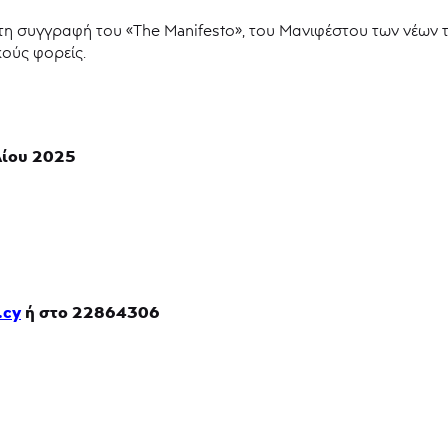
η συγγραφή του «The Manifesto», του Μανιφέστου των νέων τ
κούς φορείς.
λίου 2025
.cy
ή στο 22864306