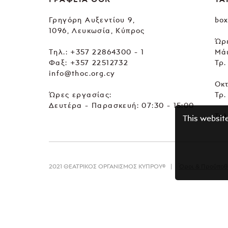
Γρηγόρη Αυξεντίου 9,
box
1096, Λευκωσία, Κύπρος
Ώρε
Tηλ.:
+357 22864300 - 1
Μά
Φαξ: +357 22512732
Τρ.
info@thoc.org.cy
Οκ
Ώρες εργασίας:
Τρ.
Δευτέρα - Παρασκευή: 07:30 - 15:00
Τηλ
This websit
2021 ΘΕΑΤΡΙΚΟΣ ΟΡΓΑΝΙΣΜΟΣ ΚΥΠΡΟΥ©
Όροι & Προϋποθ