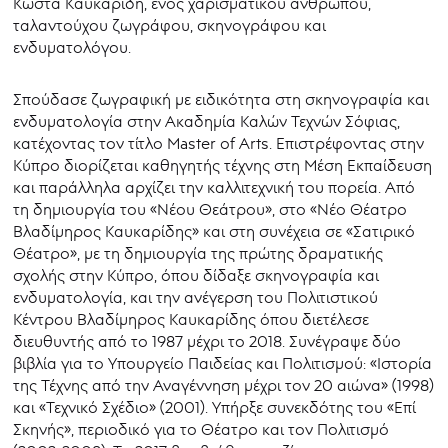
Κώστα Καυκαρίδη, ενός χαρισματικού ανθρώπου,
ταλαντούχου ζωγράφου, σκηνογράφου και
ενδυματολόγου.
Σπούδασε ζωγραφική με ειδικότητα στη σκηνογραφία και
ενδυματολογία στην Ακαδημία Καλών Τεχνών Σόφιας,
κατέχοντας τον τίτλο Master of Arts. Επιστρέφοντας στην
Κύπρο διορίζεται καθηγητής τέχνης στη Μέση Εκπαίδευση
και παράλληλα αρχίζει την καλλιτεχνική του πορεία. Από
τη δημιουργία του «Νέου Θεάτρου», στο «Νέο Θέατρο
Βλαδίμηρος Καυκαρίδης» και στη συνέχεια σε «Σατιρικό
Θέατρο», με τη δημιουργία της πρώτης δραματικής
σχολής στην Κύπρο, όπου δίδαξε σκηνογραφία και
ενδυματολογία, και την ανέγερση του Πολιτιστικού
Κέντρου Βλαδίμηρος Καυκαρίδης όπου διετέλεσε
διευθυντής από το 1987 μέχρι το 2018. Συνέγραψε δύο
βιβλία για το Υπουργείο Παιδείας και Πολιτισμού: «Ιστορία
της Τέχνης από την Αναγέννηση μέχρι τον 20 αιώνα» (1998)
και «Τεχνικό Σχέδιο» (2001). Υπήρξε συνεκδότης του «Επί
Σκηνής», περιοδικό για το Θέατρο και τον Πολιτισμό