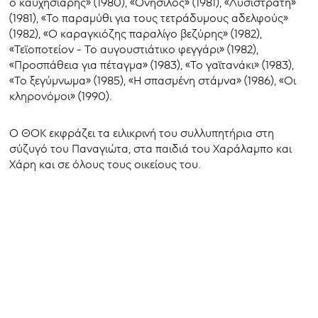
ο καυχησιάρης» (1980), «Ονήσιλος» (1981), «Λυσιστράτη»
(1981), «Το παραμύθι για τους τετράδυμους αδελφούς»
(1982), «Ο καραγκιόζης παραλίγο βεζύρης» (1982),
«Τεϊοποτείον - Το αυγουστιάτικο φεγγάρι» (1982),
«Προσπάθεια για πέταγμα» (1983), «Το γαϊτανάκι» (1983),
«Το ξεγύμνωμα» (1985), «Η σπασμένη στάμνα» (1986), «Οι
κληρονόμοι» (1990).
Ο ΘOK εκφράζει τα ειλικρινή του συλλυπητήρια στη
σύζυγό του Παναγιώτα, στα παιδιά του Χαράλαμπο και
Χάρη και σε όλους τους οικείους του.