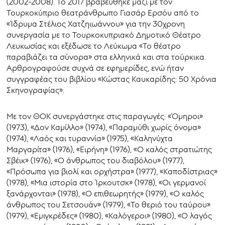
(2002-2008). Το 2017 βραβεύθηκε μαζί με τον
Τουρκοκύπριο θεατράνθρωπο Γιασάρ Ερσόυ από το
«Ίδρυμα Στέλιος Χατζηιωάννου» για την 30χρονη
συνεργασία με το Τουρκοκυπριακό Δημοτικό Θέατρο
Λευκωσίας και εξέδωσε το Λεύκωμα «Το θέατρο
παραβιάζει τα σύνορα» στα ελληνικά και στα τούρκικα.
Αρθρογραφούσε συχνά σε εφημερίδες, ενώ ήταν
συγγραφέας του βιβλίου «Κώστας Καυκαρίδης: 50 Χρόνια
Σκηνογραφίας».
Με τον ΘΟΚ συνεργάστηκε στις παραγωγές: «Όμηροι»
(1973), «Δον Καμίλλο» (1974), «Παραμύθι χωρίς όνομα»
(1974), «Λαός και τυραννία» (1975), «Καληνύχτα
Μαργαρίτα» (1976), «Ειρήνη» (1976), «Ο καλός στρατιώτης
Σβέικ» (1976), «Ο άνθρωπος του διαβόλου» (1977),
«Πρόσωπα για βιολί και ορχήστρα» (1977), «Καποδίστριας»
(1978), «Μια ιστορία στο Ίρκουτσκ» (1978), «Οι γερμανοί
ξανάρχονται» (1978), «Ο επιθεωρητής» (1979), «Ο καλός
άνθρωπος του Σετσουάν» (1979), «Το θεριό του ταύρου»
(1979), «Εμιγκρέδες» (1980), «Καλόγεροι» (1980), «Ο λαγός