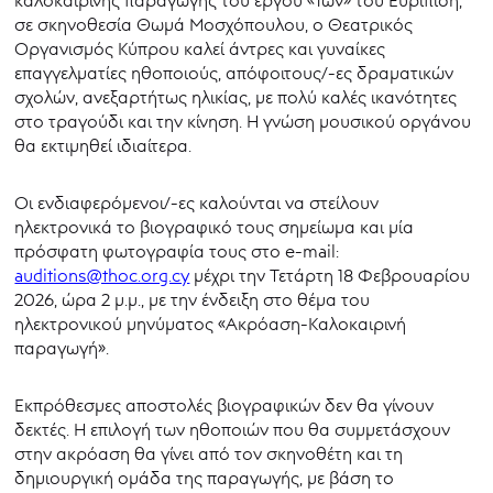
σε σκηνοθεσία Θωμά Μοσχόπουλου, ο Θεατρικός
Οργανισμός Κύπρου καλεί άντρες και γυναίκες
επαγγελματίες ηθοποιούς, απόφοιτους/-ες δραματικών
σχολών, ανεξαρτήτως ηλικίας, με πολύ καλές ικανότητες
στο τραγούδι και την κίνηση. Η γνώση μουσικού οργάνου
θα εκτιμηθεί ιδιαίτερα.
Οι ενδιαφερόμενοι/-ες καλούνται να στείλουν
ηλεκτρονικά το βιογραφικό τους σημείωμα και μία
πρόσφατη φωτογραφία τους στο e-mail:
auditions@thoc.org.cy
μέχρι την Τετάρτη 18 Φεβρουαρίου
2026, ώρα 2 μ.μ., με την ένδειξη στο θέμα του
ηλεκτρονικού μηνύματος «Ακρόαση-Καλοκαιρινή
παραγωγή».
Εκπρόθεσμες αποστολές βιογραφικών δεν θα γίνουν
δεκτές. Η επιλογή των ηθοποιών που θα συμμετάσχουν
στην ακρόαση θα γίνει από τον σκηνοθέτη και τη
δημιουργική ομάδα της παραγωγής, με βάση το