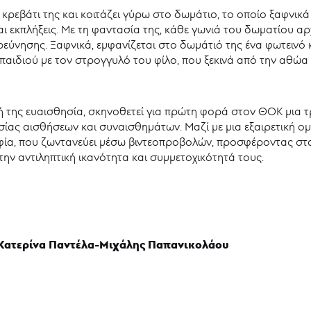
 κρεβάτι της και κοιτάζει γύρω στο δωμάτιο, το οποίο ξαφνικ
αι εκπλήξεις. Με τη φαντασία της, κάθε γωνιά του δωματίου αρ
ξερεύνησης. Ξαφνικά, εμφανίζεται στο δωμάτιό της ένα φωτεινό
υ παιδιού με τον στρογγυλό του φίλο, που ξεκινά από την αθώα
ική της ευαισθησία, σκηνοθετεί για πρώτη φορά στον ΘΟΚ μια τ
ασίας αισθήσεων και συναισθημάτων. Μαζί με μια εξαιρετική ο
ία, που ζωντανεύει μέσω βιντεοπροβολών, προσφέροντας στα π
την αντιληπτική ικανότητα και συμμετοχικότητά τους.
Κατερίνα Παντέλα-Μιχάλης Παπανικολάου