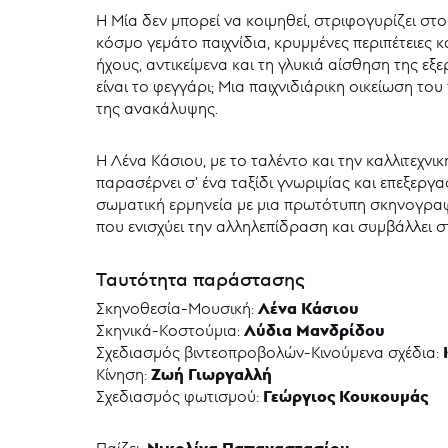
Η Μία δεν μπορεί να κοιμηθεί, στριφογυρίζει στο
κόσμο γεμάτο παιχνίδια, κρυμμένες περιπέτειες κ
ήχους, αντικείμενα και τη γλυκιά αίσθηση της ε
είναι το φεγγάρι; Μια παιχνιδιάρικη οικείωση το
της ανακάλυψης.
Η Λένα Κάσιου, με το ταλέντο και την καλλιτεχν
παρασέρνει σ’ ένα ταξίδι γνωριμίας και επεξεργ
σωματική ερμηνεία με μια πρωτότυπη σκηνογραφ
που ενισχύει την αλληλεπίδραση και συμβάλλει σ
Ταυτότητα παράστασης
Λένα Κάσιου
Σκηνοθεσία-Μουσική:
Λύδια Μανδρίδου
Σκηνικά-Κοστούμια:
Σχεδιασμός βιντεοπροβολών-Κινούμενα σχέδια:
Ζωή Γιωργαλλή
Κίνηση:
Γεώργιος Κουκουμάς
Σχεδιασμός φωτισμού:
Νικολίνα Παπαναστασίου
Παίζει: