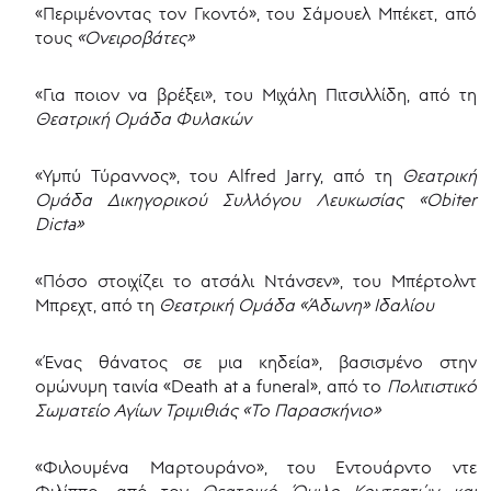
«Περιμένοντας τον Γκοντό», του Σάμουελ Μπέκετ, από
τους
«Ονειροβάτες»
«Για ποιον να βρέξει», του Μιχάλη Πιτσιλλίδη, από τη
Θεατρική Ομάδα Φυλακών
«Υμπύ Τύραννος», του Alfred Jarry, από τη
Θεατρική
Ομάδα Δικηγορικού Συλλόγου Λευκωσίας «
Obiter
Dicta
»
«Πόσο στοιχίζει το ατσάλι Ντάνσεν», του Μπέρτολντ
Μπρεχτ, από τη
Θεατρική Ομάδα «Άδωνη» Ιδαλίου
«Ένας θάνατος σε μια κηδεία», βασισμένο στην
ομώνυμη ταινία «Death at a funeral», από το
Πολιτιστικό
Σωματείο Αγίων Τριμιθιάς «Το Παρασκήνιο»
«Φιλουμένα Μαρτουράνο», του Εντουάρντο ντε
Φιλίππο, από τον
Θεατρικό Όμιλο Κοντεατών και