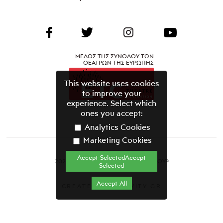
ΜΕΛΟΣ ΤΗΣ ΣΥΝΟΔΟΥ ΤΩΝ
ΘΕΑΤΡΩΝ ΤΗΣ ΕΥΡΩΠΗΣ
This website uses cookies
to improve your
experience. Select which
ones you accept:
Analytics Cookies
Marketing Cookies
Accept SelectedAccept
2021 ΘΕΑΤΡΙΚΟΣ ΟΡΓΑΝΙΣΜΟΣ ΚΥΠΡΟΥ©
Selected
Όροι & Προϋποθέσεις
Accept All
CREATED BY GRAVITY.GR