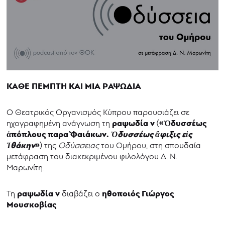
ΚΑΘΕ ΠΕΜΠΤΗ ΚΑΙ ΜΙΑ ΡΑΨΩΔΙΑ
Ο Θεατρικός Οργανισμός Κύπρου παρουσιάζει σε
ραψωδία ν
«Ὀδυσσέως
ηχογραφημένη ανάγνωση τη
(
ἀπόπλους παρὰ Φαιάκων
.
Ὀδυσσέως ἄφιξις εἰς
Ἰθάκην
»
) της
Οδύσσειας
του Ομήρου, στη σπουδαία
μετάφραση του διακεκριμένου φιλολόγου Δ. Ν.
Μαρωνίτη.
ραψωδία ν
ηθοποιός Γιώργος
Τη
διαβάζει ο
Μουσκοβίας