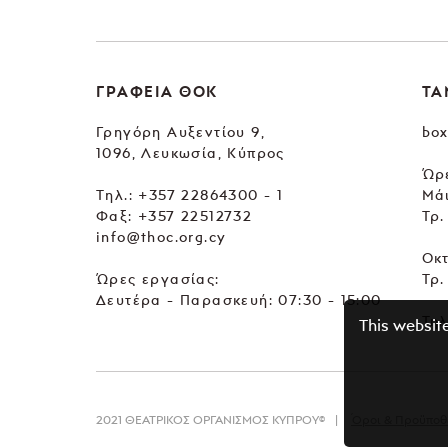
ΓΡΑΦΕΙΑ ΘΟΚ
ΤΑ
Γρηγόρη Αυξεντίου 9,
box
1096, Λευκωσία, Κύπρος
Ώρε
Tηλ.:
+357 22864300 - 1
Μά
Φαξ: +357 22512732
Τρ.
info@thoc.org.cy
Οκ
Ώρες εργασίας:
Τρ.
Δευτέρα - Παρασκευή: 07:30 - 15:00
Τηλ
This websit
2021 ΘΕΑΤΡΙΚΟΣ ΟΡΓΑΝΙΣΜΟΣ ΚΥΠΡΟΥ©
Όροι & Προϋποθ