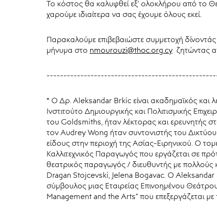
Το κόστος θα καλυφθεί εξ’ ολοκλήρου από το Θ
χαρούμε ιδιαίτερα να σας έχουμε όλους εκεί.
Παρακαλούμε επιβεβαιώστε συμμετοχή δίνοντάς 
μήνυμα στο
nmourouzi@thoc.org.cy
ζητώντας α
--------------------------------------------------
* Ο Δρ. Aleksandar Brkic είναι ακαδημαϊκός και λ
Ινστιτούτο Δημιουργικής και Πολιτισμικής Επιχε
του Goldsmiths, ήταν λέκτορας και ερευνητής στ
τον Audrey Wong ήταν συντονιστής του Δικτύου 
είδους στην περιοχή της Ασίας-Ειρηνικού. Ο τομέ
Καλλιτεχνικός Παραγωγός που εργάζεται σε πρότζ
θεατρικός παραγωγός / διευθυντής με πολλούς και
Dragan Stojcevski, Jelena Bogavac. Ο Aleksanda
σύμβουλος μιας Εταιρείας Επινοημένου Θεάτρου 
Management and the Arts” που επεξεργάζεται με 