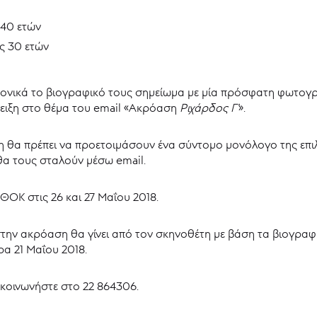
 40 ετών
ως 30 ετών
ρονικά το βιογραφικό τους σημείωμα με μία πρόσφατη φωτογρ
νδειξη στο θέμα του email «Ακρόαση
Ριχάρδος Γ’
».
 θα πρέπει να προετοιμάσουν ένα σύντομο μονόλογο της επιλ
α τους σταλούν μέσω email.
ΟΚ στις 26 και 27 Μαΐου 2018.
την ακρόαση θα γίνει από τον σκηνοθέτη με βάση τα βιογραφ
α 21 Μαΐου 2018.
κοινωνήστε στο 22 864306.