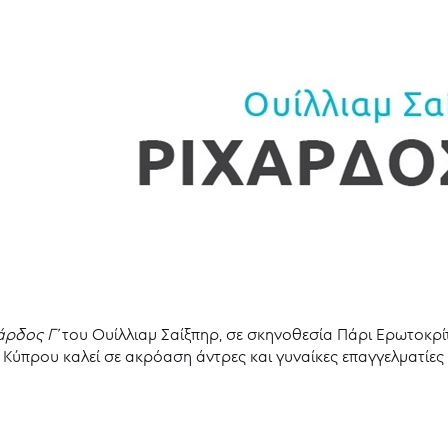
άρδος Γ’
του Ουίλλιαμ Σαίξπηρ, σε σκηνοθεσία Πάρι Ερωτοκρίτ
Κύπρου καλεί σε ακρόαση άντρες και γυναίκες επαγγελματίε