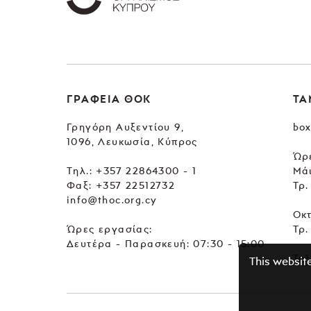
ΓΡΑΦΕΙΑ ΘΟΚ
ΤΑ
Γρηγόρη Αυξεντίου 9,
box
1096, Λευκωσία, Κύπρος
Ώρε
Tηλ.:
+357 22864300 - 1
Μά
Φαξ: +357 22512732
Τρ.
info@thoc.org.cy
Οκ
Ώρες εργασίας:
Τρ.
Δευτέρα - Παρασκευή: 07:30 - 15:00
Τηλ
This websit