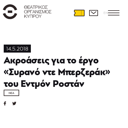
EN
14.5.2018
Ακροάσεις για το έργο
«Συρανό ντε Μπερζεράκ»
του Εντμόν Ροστάν
ΝΈΑ