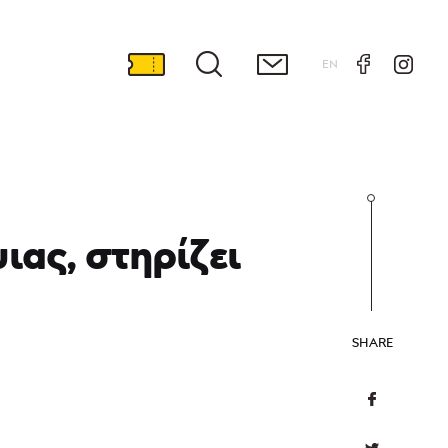
EN
ας, στηρίζει
SHARE