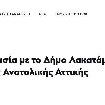
ΑΤΡΙΚΉ ΑΝΆΠΤΥΞΗ
ΝΈΑ
ΓΝΩΡΊΣΤΕ ΤΟΝ ΘΟΚ
σία με το Δήμο Λακατάμι
ς Ανατολικής Αττικής