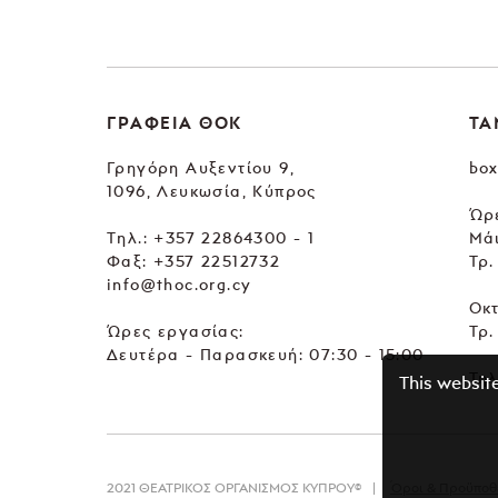
ΓΡΑΦΕΙΑ ΘΟΚ
ΤΑ
Γρηγόρη Αυξεντίου 9,
box
1096, Λευκωσία, Κύπρος
Ώρε
Tηλ.:
+357 22864300 - 1
Μά
Φαξ: +357 22512732
Τρ.
info@thoc.org.cy
Οκ
Ώρες εργασίας:
Τρ.
Δευτέρα - Παρασκευή: 07:30 - 15:00
Τηλ
This websit
2021 ΘΕΑΤΡΙΚΟΣ ΟΡΓΑΝΙΣΜΟΣ ΚΥΠΡΟΥ©
Όροι & Προϋποθ