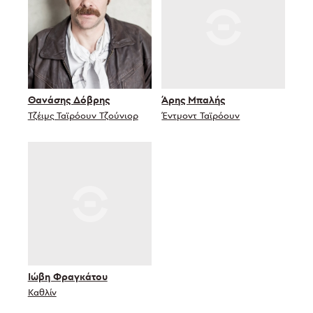
Θανάσης Δόβρης
Άρης Μπαλής
Τζέιμς Ταϊρόουν Τζούνιορ
Έντμοντ Ταϊρόουν
Ιώβη Φραγκάτου
Καθλίν