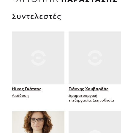
Συντελεστές
Νίκος Γκάτσος
Γιάννης Χουβαρδάς
Απόδοση
Δραματουργική
επεξεργασία, Σκηνοθεσία