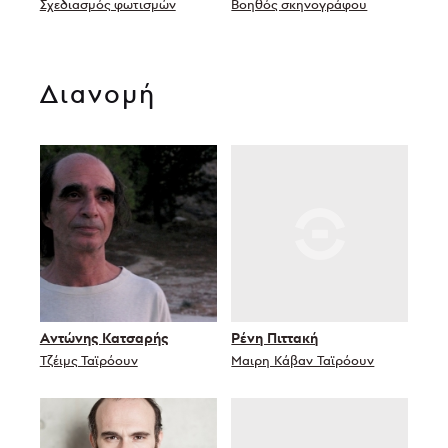
Σχεδιασμός φωτισμών
Βοηθός σκηνογράφου
Διανομή
Αντώνης Κατσαρής
Ρένη Πιττακή
Τζέιμς Ταϊρόουν
Μαιρη Κάβαν Ταϊρόουν