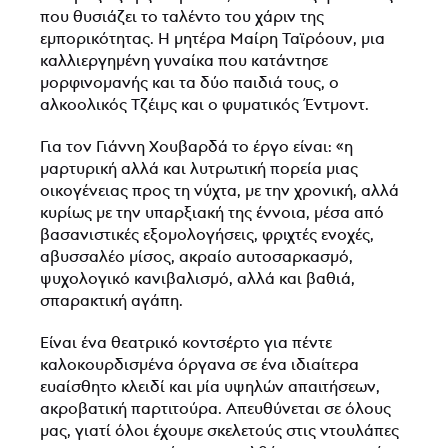
που θυσιάζει το ταλέντο του χάριν της
εμπορικότητας. Η μητέρα Μαίρη Ταϊρόουν, μια
καλλιεργημένη γυναίκα που κατάντησε
μορφινομανής και τα δύο παιδιά τους, ο
αλκοολικός Τζέιμς και ο φυματικός Έντμοντ.
Για τον Γιάννη Χουβαρδά το έργο είναι: «η
μαρτυρική αλλά και λυτρωτική πορεία μιας
οικογένειας προς τη νύχτα, με την χρονική, αλλά
κυρίως με την υπαρξιακή της έννοια, μέσα από
βασανιστικές εξομολογήσεις, φριχτές ενοχές,
αβυσσαλέο μίσος, ακραίο αυτοσαρκασμό,
ψυχολογικό κανιβαλισμό, αλλά και βαθιά,
σπαρακτική αγάπη.
Είναι ένα θεατρικό κοντσέρτο για πέντε
καλοκουρδισμένα όργανα σε ένα ιδιαίτερα
ευαίσθητο κλειδί και μία υψηλών απαιτήσεων,
ακροβατική παρτιτούρα. Απευθύνεται σε όλους
μας, γιατί όλοι έχουμε σκελετούς στις ντουλάπες