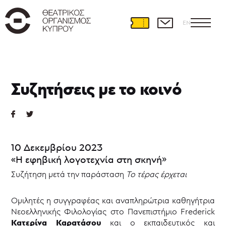
EN
Παραστάσεις
Συζητήσεις με το κοινό
Ρεπερτόριο
2025-
2026
Φιλοξενίες
Παραστάσεων
Παράλληλες
10 Δεκεμβρίου 2023
Δράσεις
«Η εφηβική λογοτεχνία στη σκηνή»
Νέ@
σε
Συζήτηση μετά την παράσταση
Το τέρας έρχεται
έρημο
νησί
Ομιλητές η συγγραφέας και αναπληρώτρια καθηγήτρια
|
Δράσεις
Νεοελληνικής Φιλολογίας στο Πανεπιστήμιο Frederick
2023-
Κατερίνα Καρατάσου
και ο εκπαιδευτικός και