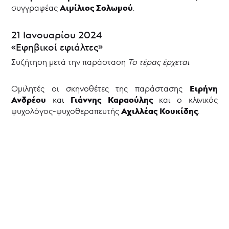
2024
Αιμίλιος Σολωμού
συγγραφέας
.
Εργαστήρια
Κινηματογραφικές
21 Ιανουαρίου 2024
προβολές
«Εφηβικοί εφιάλτες»
Συζητήσεις
με
Συζήτηση μετά την παράσταση
Το τέρας έρχεται
το
κοινό
Ειρήνη
Ομιλητές οι σκηνοθέτες της παράστασης
Ανδρέου
Γιάννης Καραούλης
Νέ@
και
και ο κλινικός
σε
Αχιλλέας Κουκίδης
ψυχολόγος-ψυχοθεραπευτής
.
έρημο
νησί
|
Δράσεις
2022-
2023
«Αποσκευές»
Εισιτήρια
Aρχείο
Παραστάσεων