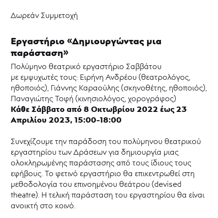
Παράλληλων
Δράσεων
Δωρεάν Συμμετοχή
ΘΟΚ
Talk
Εργαστήριο «Δημιουργώντας μια
Podcast
παράσταση»
Ψηφιακές
Πολύμηνο θεατρικό εργαστήριο Σαββάτου
Εκδόσεις
με εμψυχωτές τους: Ειρήνη Ανδρέου (θεατρολόγος,
ΘΟΚ
|
ηθοποιός), Γιάννης Καραούλης (σκηνοθέτης, ηθοποιός),
παραγωγές,
Παναγιώτης Τοφή (κινησιολόγος, χορογράφος)
δράσεις
Κάθε Σάββατο από 8 Οκτωβρίου 2022 έως 23
και
Απριλίου 2023, 15:00-18:00
εκδηλώσεις
Συνεχίζουμε την παράδοση του πολύμηνου θεατρικού
εργαστηρίου των Δράσεων για δημιουργία μιας
ολοκληρωμένης παράστασης από τους ίδιους τους
εφήβους. Το φετινό εργαστήριο θα επικεντρωθεί στη
μεθοδολογία του επινοημένου θεάτρου (devised
theatre). Η τελική παράσταση του εργαστηρίου θα είναι
ανοικτή στο κοινό.