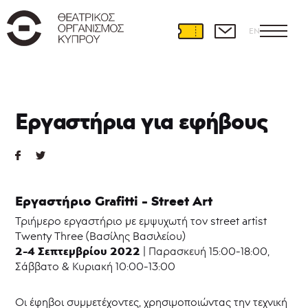
EN
Παραστάσεις
Εργαστήρια για εφήβους
Ρεπερτόριο
2025-
2026
Φιλοξενίες
Παραστάσεων
Παράλληλες
Εργαστήριο
Grafitti
-
Street
Α
rt
Δράσεις
Τριήμερο εργαστήριο με εμψυχωτή τον street artist
Νέ@
Twenty Three (Βασίλης Βασιλείου)
σε
έρημο
2-4 Σεπτεμβρίου 2022
| Παρασκευή 15:00-18:00,
νησί
Σάββατο & Κυριακή 10:00-13:00
|
Δράσεις
2023-
Οι έφηβοι συμμετέχοντες, χρησιμοποιώντας την τεχνική