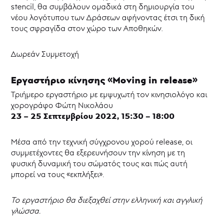
2024
stencil, θα συμβάλουν ομαδικά στη δημιουργία του
Νέ@
νέου λογότυπου των Δράσεων αφήνοντας έτσι τη δική
σε
τους σφραγίδα στον χώρο των Αποθηκών.
έρημο
νησί
|
Δωρεάν Συμμετοχή
Δράσεις
2022-
2023
Εργαστήριο κίνησης
«
Moving
in
release
»
Εργαστήρια
Τριήμερο εργαστήριο με εμψυχωτή τον κινησιολόγο και
για
χορογράφο Φώτη Νικολάου
εφήβους
23 – 25 Σεπτεμβρίου 2022, 15:30 – 18:00
Κινηματογραφικές
προβολές
Μέσα από την τεχνική σύγχρονου χορού release, οι
Φιλοξενίες
συμμετέχοντες θα εξερευνήσουν την κίνηση με τη
«Αποσκευές»
φυσική δυναμική του σώματός τους και πώς αυτή
μπορεί να τους «εκπλήξει».
Εισιτήρια
Aρχείο
Το εργαστήριο θα διεξαχθεί στην ελληνική και αγγλική
Παραστάσεων
γλώσσα.
Αρχείο