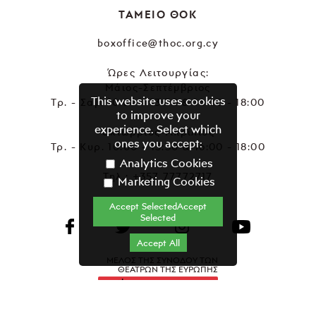
ΤΑΜΕΙΟ ΘΟΚ
boxoffice@thoc.org.cy
Ώρες Λειτουργίας:
Μάιος-Σεπτέμβριος
This website uses cookies
Τρ. - Σαβ. 10:00 - 13:30 & 16:00 - 18:00
to improve your
experience. Select which
Οκτώβριος-Απρίλιος
ones you accept:
Τρ. - Κυρ. 10:00 - 13:30 & 16:00 - 18:00
Analytics Cookies
Τηλ.:
+357 77772717
Marketing Cookies
Accept SelectedAccept
Selected
Accept All
ΜΕΛΟΣ ΤΗΣ ΣΥΝΟΔΟΥ ΤΩΝ
ΘΕΑΤΡΩΝ ΤΗΣ ΕΥΡΩΠΗΣ