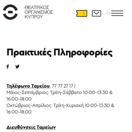
EN
Παραστάσεις
Πρακτικές Πληροφορίες
Ρεπερτόριο
2025-
2026
Φιλοξενίες
Παραστάσεων
Παράλληλες
Τηλέφωνο Ταμείου
: 77 77 27 17 |
Δράσεις
Μάιος-Σεπτέμβριος: Τρίτη-Σάββατο 10:00-13:30 &
Εισιτήρια
16:00-18:00
Πρακτικές
Οκτώβριος-Απρίλιος: Τρίτη-Κυριακή 10:00-13:30 &
Πληροφορίες
16:00-18:00
Συνδρομές
Διευθύνσεις Ταμείων
Aρχείο