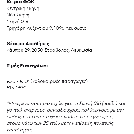
Κτίριο ΘΟΚ
Παραστάσεων
Κεντρική Σκηνή
Αρχείο
Νέα Σκηνή
Παράλληλων
Δράσεων
Σκηνή 018
Γρηγόρη Αυξεντίου 9, 1096 Λευκωσία
ΘΟΚ
Talk
Podcast
Θέατρο Αποθήκες
Ψηφιακές
Κάμπου 29, 2030 Στρόβολος, Λευκωσία
Εκδόσεις
ΘΟΚ
Τιμές Εισιτηρίων:
|
παραγωγές,
δράσεις
€20 / €10* (καλοκαιρινές παραγωγές)
και
εκδηλώσεις
€15 / €6*
*Μειωμένο εισιτήριο ισχύει για: τη Σκηνή 018 (παιδιά και
γονείς), ανέργους, συνταξιούχους, πολύτεκνους με την
επίδειξη του αντίστοιχου αποδεικτικού εγγράφου,
άτομα κάτω των 25 ετών με την επίδειξη πολιτικής
ταυτότητας.