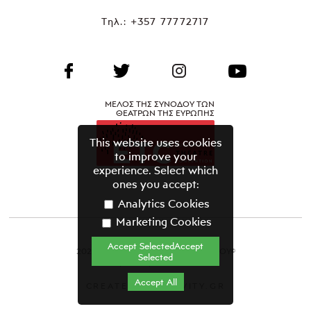
Τηλ.:
+357 77772717
ΜΕΛΟΣ ΤΗΣ ΣΥΝΟΔΟΥ ΤΩΝ
ΘΕΑΤΡΩΝ ΤΗΣ ΕΥΡΩΠΗΣ
This website uses cookies
to improve your
experience. Select which
ones you accept:
Analytics Cookies
Marketing Cookies
Accept SelectedAccept
2021 ΘΕΑΤΡΙΚΟΣ ΟΡΓΑΝΙΣΜΟΣ ΚΥΠΡΟΥ©
Selected
Όροι & Προϋποθέσεις
Accept All
CREATED BY GRAVITY.GR