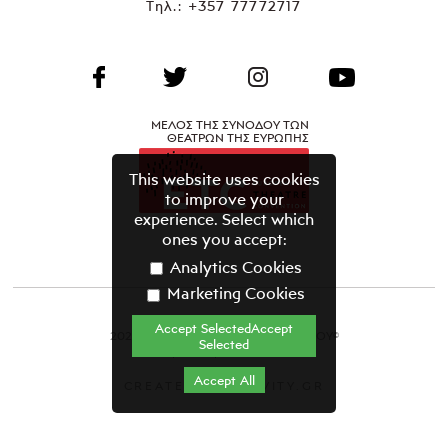
Τηλ.:
+357 77772717
ΜΕΛΟΣ ΤΗΣ ΣΥΝΟΔΟΥ ΤΩΝ
ΘΕΑΤΡΩΝ ΤΗΣ ΕΥΡΩΠΗΣ
This website uses cookies
to improve your
experience. Select which
ones you accept:
Analytics Cookies
Marketing Cookies
Accept SelectedAccept
2021 ΘΕΑΤΡΙΚΟΣ ΟΡΓΑΝΙΣΜΟΣ ΚΥΠΡΟΥ©
Selected
Όροι & Προϋποθέσεις
Accept All
CREATED BY GRAVITY.GR