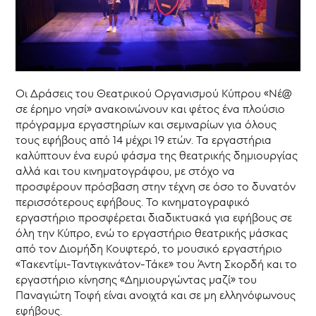
Νέ@
σε
έρημο
νησί
|
Δράσεις
2021-
Οι Δράσεις του Θεατρικού Οργανισμού Κύπρου «Νέ@
2022
σε έρημο νησί» ανακοινώνουν και φέτος ένα πλούσιο
Εργαστήρια
πρόγραμμα εργαστηρίων και σεμιναρίων για όλους
για
Εφήβους
τους εφήβους από 14 μέχρι 19 ετών. Τα εργαστήρια
καλύπτουν ένα ευρύ φάσμα της θεατρικής δημιουργίας
Φιλοξενίες
αλλά και του κινηματογράφου, με στόχο να
Κινηματογραφικές
προσφέρουν πρόσβαση στην τέχνη σε όσο το δυνατόν
προβολές
περισσότερους εφήβους. Το κινηματογραφικό
Συζητήσεις
εργαστήριο προσφέρεται διαδικτυακά για εφήβους σε
με
το
όλη την Κύπρο, ενώ το εργαστήριο θεατρικής μάσκας
κοινό
από τον Διομήδη Κουφτερό, το μουσικό εργαστήριο
«Τακεντίμι-Ταντιγκινάτον-Τάκε» του Άντη Σκορδή και το
Νέος
εργαστήριο κίνησης «Δημιουργώντας μαζί» του
σε
Παναγιώτη Τοφή είναι ανοιχτά και σε μη ελληνόφωνους
έρημο
εφήβους.
νησί