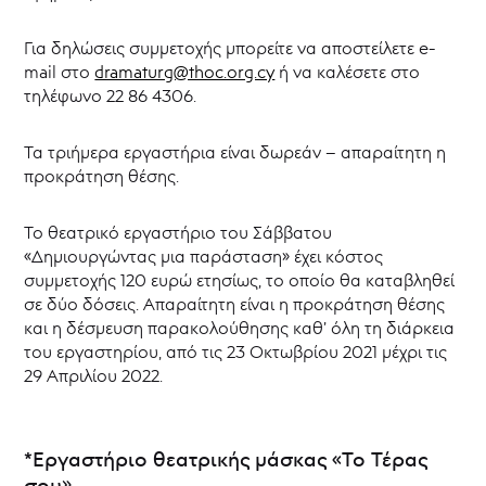
|
Δράσεις
Για δηλώσεις συμμετοχής μπορείτε να αποστείλετε e-
2020-
mail στο
dramaturg@thoc.org.cy
ή να καλέσετε στο
2021
τηλέφωνο 22 86 4306.
Νέος
σε
έρημο
Τα τριήμερα εργαστήρια είναι δωρεάν – απαραίτητη η
νησί
προκράτηση θέσης.
|
Δράσεις
2019-
Το θεατρικό εργαστήριο του Σάββατου
2020
«Δημιουργώντας μια παράσταση» έχει κόστος
συμμετοχής 120 ευρώ ετησίως, το οποίο θα καταβληθεί
ΘΟΚ
Talk
σε δύο δόσεις. Απαραίτητη είναι η προκράτηση θέσης
και η δέσμευση παρακολούθησης καθ’ όλη τη διάρκεια
Podcast
του εργαστηρίου, από τις 23 Οκτωβρίου 2021 μέχρι τις
Ψηφιακές
29 Απριλίου 2022.
Εκδόσεις
ΘΟΚ
|
παραγωγές,
δράσεις
*Εργαστήριο θεατρικής μάσκας «Το Τέρας
και
σου»