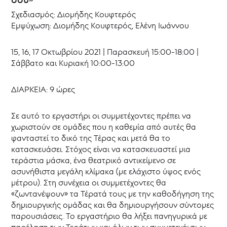
εκδηλώσεις
Σχεδιασμός: Διομήδης Κουφτερός
Εμψύχωση: Διομήδης Κουφτερός, Ελένη Ιωάννου
15, 16, 17 Οκτωβρίου 2021 | Παρασκευή 15:00-18:00 |
Σάββατο και Κυριακή 10:00-13:00
ΔΙΑΡΚΕΙΑ: 9 ώρες
Σε αυτό το εργαστήρι οι συμμετέχοντες πρέπει να
χωριστούν σε ομάδες που η καθεμία από αυτές θα
φανταστεί το δικό της Τέρας και μετά θα το
κατασκευάσει. Στόχος είναι να κατασκευαστεί μια
τεράστια μάσκα, ένα θεατρικό αντικείμενο σε
ασυνήθιστα μεγάλη κλίμακα (με ελάχιστο ύψος ενός
μέτρου). Στη συνέχεια οι συμμετέχοντες θα
«ζωντανέψουν» τα Τέρατά τους με την καθοδήγηση της
δημιουργικής ομάδας και θα δημιουργήσουν σύντομες
παρουσιάσεις. Το εργαστήριο θα λήξει πανηγυρικά με
παρέλαση των Τεράτων και όλων των συμμετεχόντων