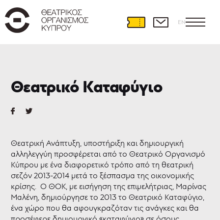
EN
Θεατρική
Ανάπτυξη
Θεατρικό Καταφύγιο
Διεθνείς
συνεργασίες
Θέατρο
και
Εκπαίδευση
Θεατρική Ανάπτυξη, υποστήριξη και δημιουργική
Εκπαιδευτικά
αλληλεγγύη προσφέρεται από το Θεατρικό Οργανισμό
προγράμματα
Κύπρου με ένα διαφορετικό τρόπο από τη θεατρική
Ερασιτεχνικό
σεζόν 2013-2014 μετά το ξέσπασμα της οικονομικής
θέατρο
κρίσης. Ο ΘΟΚ, με εισήγηση της επιμελήτριας, Μαρίνας
Θεατρική
Μαλένη, δημιούργησε το 2013 το Θεατρικό Καταφύγιο,
γραφή
ένα χώρο που θα αφουγκραζόταν τις ανάγκες και θα
Θεατρικό
προσέφερε δημιουργικό «καταφύγιο» σε όσους
Καταφύγιο