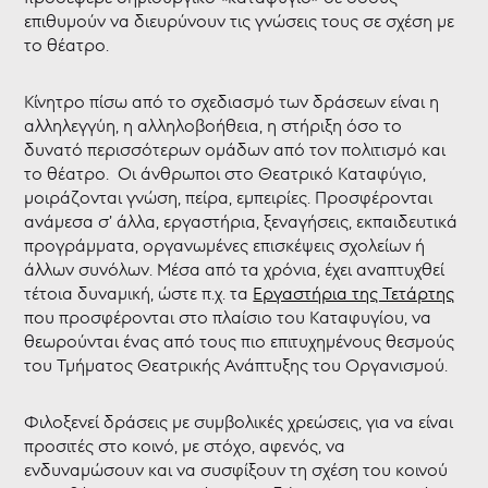
επιθυμούν να διευρύνουν τις γνώσεις τους σε σχέση με
Εργαστήρια
το θέατρο.
της
Τετάρτης
Κίνητρο πίσω από το σχεδιασμό των δράσεων είναι η
Θεατρικό
αλληλεγγύη, η αλληλοβοήθεια, η στήριξη όσο το
Μουσείο
δυνατό περισσότερων ομάδων από τον πολιτισμό και
Κύπρου
το θέατρο. Οι άνθρωποι στο Θεατρικό Καταφύγιο,
Επιχορηγήσεις
μοιράζονται γνώση, πείρα, εμπειρίες. Προσφέρονται
-
ΘΥΜΕΛΗ
ανάμεσα σ’ άλλα, εργαστήρια, ξεναγήσεις, εκπαιδευτικά
προγράμματα, οργανωμένες επισκέψεις σχολείων ή
Νέα
άλλων συνόλων. Μέσα από τα χρόνια, έχει αναπτυχθεί
τέτοια δυναμική, ώστε π.χ. τα
Εργαστήρια της Τετάρτης
που προσφέρονται στο πλαίσιο του Καταφυγίου, να
θεωρούνται ένας από τους πιο επιτυχημένους θεσμούς
του Τμήματος Θεατρικής Ανάπτυξης του Οργανισμού.
Φιλοξενεί δράσεις με συμβολικές χρεώσεις, για να είναι
προσιτές στο κοινό, με στόχο, αφενός, να
ενδυναμώσουν και να συσφίξουν τη σχέση του κοινού