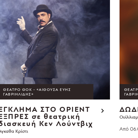
ΘΈΑΤΡΟ ΘΟΚ - «ΑΊΘΟΥΣΑ ΕΎΗΣ
ΘΈΑΤΡ
ΓΑΒΡΙΗΛΊΔΗΣ»
ΓΑΒΡΙ
ΕΓΚΛΗΜΑ ΣΤΟ ΟΡΙΕΝΤ
ΔΩΔ
ΕΞΠΡΕΣ
σε θεατρική
Ουίλλιαμ
διασκευή Κεν Λούντβιχ
Από 06.
Άγκαθα Κρίστι