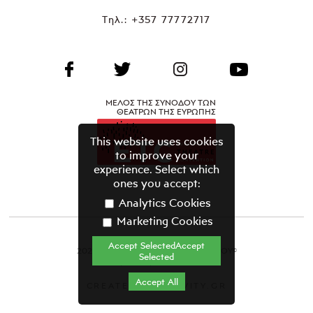
Τηλ.:
+357 77772717
ΜΕΛΟΣ ΤΗΣ ΣΥΝΟΔΟΥ ΤΩΝ
ΘΕΑΤΡΩΝ ΤΗΣ ΕΥΡΩΠΗΣ
This website uses cookies
to improve your
experience. Select which
ones you accept:
Analytics Cookies
Marketing Cookies
Accept SelectedAccept
2021 ΘΕΑΤΡΙΚΟΣ ΟΡΓΑΝΙΣΜΟΣ ΚΥΠΡΟΥ©
Selected
Όροι & Προϋποθέσεις
Accept All
CREATED BY GRAVITY.GR