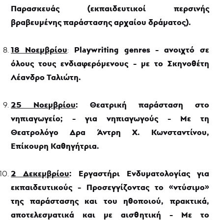
Παρασκευάς (εκπαιδευτικοί περσινής
βραβευμένης παράστασης αρχαίου δράματος).
18 Νοεμβρίου
Playwriting
genres
- ανοιχτό σε
:
όλους τους ενδιαφερόμενους - με το Σκηνοθέτη
Λέανδρο Ταλιώτη.
25 Νοεμβρίου
: Θεατρική παράσταση στο
νηπιαγωγείο; - για νηπιαγωγούς - Με τη
Θεατρολόγο Δρα Άντρη Χ. Κωνσταντίνου,
Επίκουρη Καθηγήτρια.
2 Δεκεμβρίου
: Εργαστήρι Ενδυματολογίας για
εκπαιδευτικούς - Προσεγγίζοντας το «ντύσιμο»
της παράστασης και του ηθοποιού, πρακτικά,
αποτελεσματικά και με αισθητική - Με το