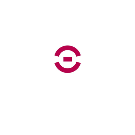
προτάσεων
ρεπερτορίου
Ακροάσεις
Προκηρύξεις
Πρακτική
άσκηση
Άλλες
συνεργασίες
Χρήσιμα
Έγγραφα
Βραβεία
Θεάτρου
ΘΟΚ
Περιοδική
Έκδοση
«Μάσκα»
Επικοινωνία