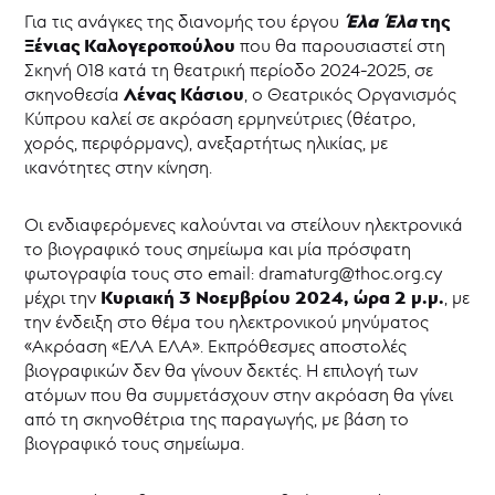
Έλα Έλα
της
Για τις ανάγκες της διανομής του έργου
Ξένιας Καλογεροπούλου
που θα παρουσιαστεί στη
Σκηνή 018 κατά τη θεατρική περίοδο 2024-2025, σε
Λένας Κάσιου
σκηνοθεσία
, ο Θεατρικός Οργανισμός
Κύπρου καλεί σε ακρόαση ερμηνεύτριες (θέατρο,
χορός, περφόρμανς), ανεξαρτήτως ηλικίας, με
ικανότητες στην κίνηση.
Οι ενδιαφερόμενες καλούνται να στείλουν ηλεκτρονικά
το βιογραφικό τους σημείωμα και μία πρόσφατη
φωτογραφία τους στο email: dramaturg@thoc.org.cy
Κυριακή 3 Νοεμβρίου 2024, ώρα 2 μ.μ.
μέχρι την
, με
την ένδειξη στο θέμα του ηλεκτρονικού μηνύματος
«Ακρόαση «ΕΛΑ ΕΛΑ». Εκπρόθεσμες αποστολές
βιογραφικών δεν θα γίνουν δεκτές. Η επιλογή των
ατόμων που θα συμμετάσχουν στην ακρόαση θα γίνει
από τη σκηνοθέτρια της παραγωγής, με βάση το
βιογραφικό τους σημείωμα.