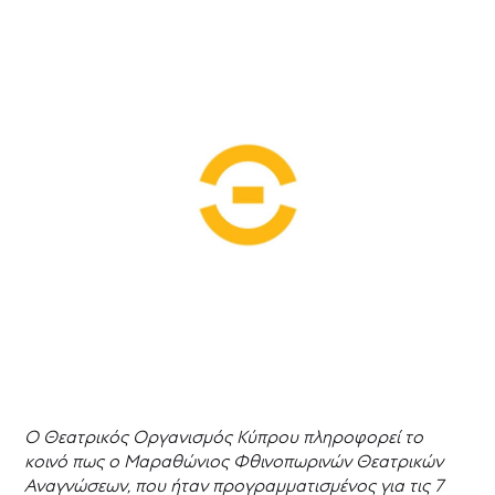
PLAY
ON!
PLAY#5
-
PLAY
again!
[Δεν
είναι
μόνο]
Λόγια
στο
χαρτί
Αντώνης
Αντωνίου
Ελένη
Αριστείδου
Γεωργία
Βλαδιμήρου
Μιχάλης
Ο Θεατρικός Οργανισμός Κύπρου πληροφορεί το
Γεωργίου
κοινό πως ο Μαραθώνιος Φθινοπωρινών Θεατρικών
Μαρία
Αναγνώσεων, που ήταν προγραμματισμένος για τις 7