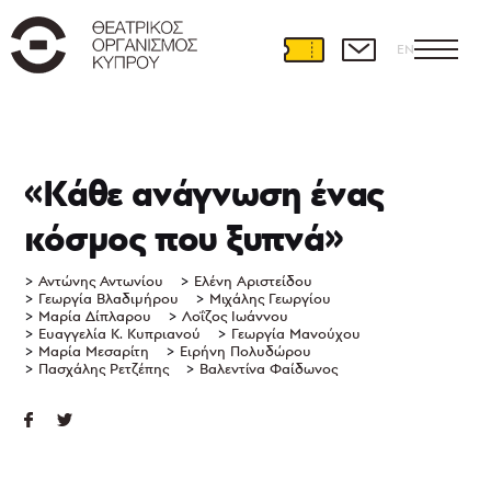
EN
Θεατρική
Ανάπτυξη
«Κάθε ανάγνωση ένας
Διεθνείς
κόσμος που ξυπνά»
συνεργασίες
Θέατρο
και
Αντώνης Αντωνίου
Ελένη Αριστείδου
Εκπαίδευση
Γεωργία Βλαδιμήρου
Μιχάλης Γεωργίου
Μαρία Δίπλαρου
Λοΐζος Ιωάννου
Εκπαιδευτικά
Ευαγγελία Κ. Κυπριανού
Γεωργία Μανούχου
προγράμματα
Μαρία Μεσαρίτη
Ειρήνη Πολυδώρου
Πασχάλης Ρετζέπης
Βαλεντίνα Φαίδωνος
Ερασιτεχνικό
θέατρο
Θεατρική
γραφή
Πρόγραμμα
PLAY,