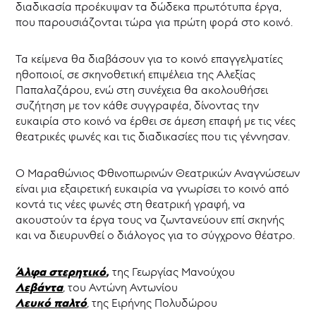
Κύπρου
διαδικασία προέκυψαν τα δώδεκα πρωτότυπα έργα,
Επιχορηγήσεις
που παρουσιάζονται τώρα για πρώτη φορά στο κοινό.
-
ΘΥΜΕΛΗ
Τα κείμενα θα διαβάσουν για το κοινό επαγγελματίες
Νέα
ηθοποιοί, σε σκηνοθετική επιμέλεια της Αλεξίας
Παπαλαζάρου, ενώ στη συνέχεια θα ακολουθήσει
συζήτηση με τον κάθε συγγραφέα, δίνοντας την
ευκαιρία στο κοινό να έρθει σε άμεση επαφή με τις νέες
θεατρικές φωνές και τις διαδικασίες που τις γέννησαν.
Ο Μαραθώνιος Φθινοπωρινών Θεατρικών Αναγνώσεων
είναι μια εξαιρετική ευκαιρία να γνωρίσει το κοινό από
κοντά τις νέες φωνές στη θεατρική γραφή, να
ακουστούν τα έργα τους να ζωντανεύουν επί σκηνής
και να διευρυνθεί ο διάλογος για το σύγχρονο θέατρο.
Άλφα στερητικό
,
της Γεωργίας Μανούχου
Λεβάντα
,
του Αντώνη Αντωνίου
Λευκό παλτό
,
της Ειρήνης Πολυδώρου