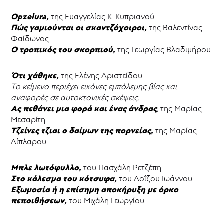
Opzelura
,
της Ευαγγελίας Κ. Κυπριανού
Πώς γαμιούνται οι σκαντζόχοιροι,
της Βαλεντίνας
Φαίδωνος
Ο τροπικός του σκορπιού
,
της Γεωργίας Βλαδιμήρου
Ότι χάθηκε
,
της Ελένης Αριστείδου
Tο κείμενο περιέχει εικόνες εμπόλεμης βίας και
αναφορές σε αυτοκτονικές σκέψεις.
Ας πεθάνει μια φορά και ένας άνδρας
,
της Μαρίας
Μεσαρίτη
Τζείνες τζιαι ο δαίμων της πορνείας
,
της Μαρίας
Δίπλαρου
Μπλε λωτόφυλλο
,
του Πασχάλη Ρετζέπη
Στο κάλεσμα του κότσυφα
,
του Λοΐζου Ιωάννου
Εξωμοσία ή η επίσημη αποκήρυξη με όρκο
πεποιθήσεων
,
του Μιχάλη Γεωργίου