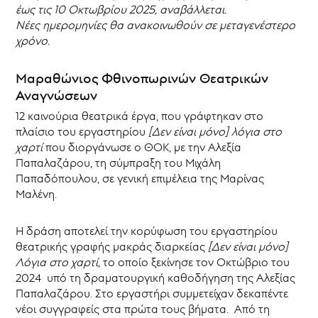
Δίπλαρου
έως τις 10 Οκτωβρίου 2025, αναβάλλεται.
Λοΐζος
Νέες ημερομηνίες θα ανακοινωθούν σε μεταγενέστερο
Ιωάννου
χρόνο.
Ευαγγελία
Κ.
Μαραθώνιος Φθινοπωρινών Θεατρικών
Κυπριανού
Αναγνώσεων
Γεωργία
Μανούχου
12 καινούρια θεατρικά έργα, που γράφτηκαν στο
Μαρία
πλαίσιο του εργαστηρίου
[Δεν είναι μόνο] λόγια στο
Μεσαρίτη
χαρτί
που διοργάνωσε ο ΘΟΚ, με την Αλεξία
Ειρήνη
Παπαλαζάρου, τη σύμπραξη του Μιχάλη
Πολυδώρου
Παπαδόπουλου, σε γενική επιμέλεια της Μαρίνας
Πασχάλης
Μαλένη.
Ρετζέπης
Βαλεντίνα
Η δράση αποτελεί την κορύφωση του εργαστηρίου
Φαίδωνος
θεατρικής γραφής μακράς διαρκείας
[Δεν είναι μόνο]
Λόγια στο χαρτί
, το οποίο ξεκίνησε τον Οκτώβριο του
Θεατρικό
Καταφύγιο
2024 υπό τη δραματουργική καθοδήγηση της Αλεξίας
Παπαλαζάρου. Στο εργαστήρι συμμετείχαν δεκαπέντε
Θεατρικό
Μουσείο
νέοι συγγραφείς στα πρώτα τους βήματα. Από τη