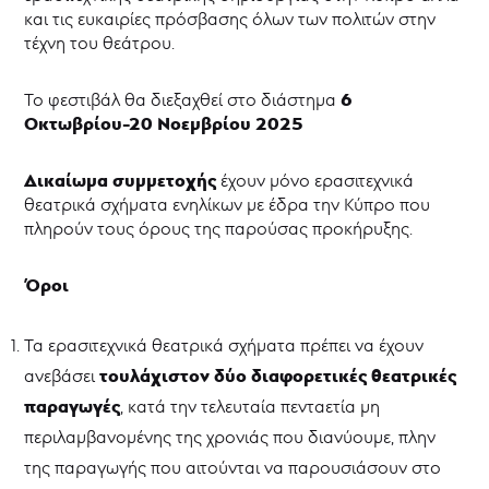
Φεστιβάλ
και τις ευκαιρίες πρόσβασης όλων των πολιτών στην
Ερασιτεχνικού
τέχνη του θεάτρου.
Θεάτρου
32ο
6
Το φεστιβάλ θα διεξαχθεί στο διάστημα
Παγκύπριο
Οκτωβρίου-20 Νοεμβρίου 2025
Φεστιβάλ
Ερασιτεχνικού
Θεάτρου
Δικαίωμα συμμετοχής
έχουν μόνο ερασιτεχνικά
31ο
θεατρικά σχήματα ενηλίκων με έδρα την Κύπρο που
Παγκύπριο
πληρούν τους όρους της παρούσας προκήρυξης.
Φεστιβάλ
Ερασιτεχνικού
Θεάτρου
Όροι
Θεατρική
γραφή
Τα ερασιτεχνικά θεατρικά σχήματα πρέπει να έχουν
Θεατρικό
τουλάχιστον δύο διαφορετικές θεατρικές
ανεβάσει
Καταφύγιο
παραγωγές
, κατά την τελευταία πενταετία μη
Θεατρικό
Μουσείο
περιλαμβανομένης της χρονιάς που διανύουμε, πλην
Κύπρου
της παραγωγής που αιτούνται να παρουσιάσουν στο
Επιχορηγήσεις