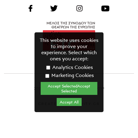
ΜΕΛΟΣ ΤΗΣ ΣΥΝΟΔΟΥ ΤΩΝ
ΘΕΑΤΡΩΝ ΤΗΣ ΕΥΡΩΠΗΣ
This website uses cookies
to improve your
experience. Select which
ones you accept:
Analytics Cookies
Marketing Cookies
Accept SelectedAccept
2021 ΘΕΑΤΡΙΚΟΣ ΟΡΓΑΝΙΣΜΟΣ ΚΥΠΡΟΥ©
Selected
Όροι & Προϋποθέσεις
Accept All
CREATED BY GRAVITY.GR