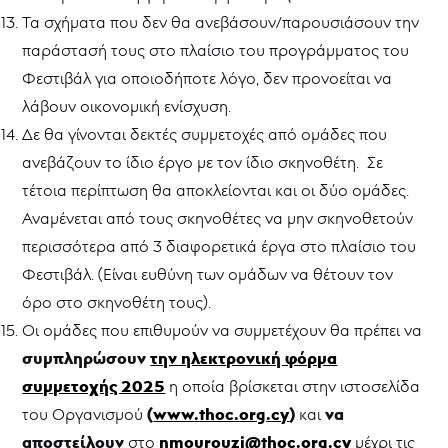
Τα σχήματα που δεν θα ανεβάσουν/παρουσιάσουν την
παράστασή τους στο πλαίσιο του προγράμματος του
Φεστιβάλ για οποιοδήποτε λόγο, δεν προνοείται να
λάβουν οικονομική ενίσχυση.
Δε θα γίνονται δεκτές συμμετοχές από ομάδες που
ανεβάζουν το ίδιο έργο με τον ίδιο σκηνοθέτη. Σε
τέτοια περίπτωση θα αποκλείονται και οι δύο ομάδες.
Αναμένεται από τους σκηνοθέτες να μην σκηνοθετούν
περισσότερα από 3 διαφορετικά έργα στο πλαίσιο του
Φεστιβάλ. (Είναι ευθύνη των ομάδων να θέτουν τον
όρο στο σκηνοθέτη τους).
Οι ομάδες που επιθυμούν να συμμετέχουν θα πρέπει να
συμπληρώσουν
την ηλεκτρονική φόρμα
συμμετοχής 2025
η οποία βρίσκεται στην ιστοσελίδα
(
www
.
thoc
.
org
.
cy
)
να
του Οργανισμού
και
αποστείλουν
nmourouzi
@
thoc
.
org
.
cy
στο
μέχρι τις