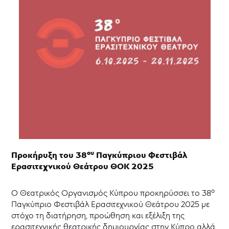
Θεάτρου
38ο
Παγκύπριο
Φεστιβάλ
Ερασιτεχνικού
Θεάτρου
37ο
Παγκύπριο
Φεστιβάλ
Ερασιτεχνικού
Θεάτρου
36ο
Παγκύπριο
Φεστιβάλ
Ερασιτεχνικού
ου
Προκήρυξη του 38
Παγκύπριου Φεστιβάλ
Θεάτρου
Ερασιτεχνικού Θεάτρου ΘΟΚ 2025
35ο
Παγκύπριο
Φεστιβάλ
ο
Ο Θεατρικός Οργανισμός Κύπρου προκηρύσσει το 38
Ερασιτεχνικού
Παγκύπριο Φεστιβάλ Ερασιτεχνικού Θεάτρου 2025 με
Θεάτρου
στόχο τη διατήρηση, προώθηση και εξέλιξη της
34ο
ερασιτεχνικής θεατρικής δημιουργίας στην Κύπρο αλλά
Παγκύπριο