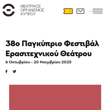
EN
Θεατρική
Ανάπτυξη
38ο Παγκύπριο Φεστιβάλ
Διεθνείς
Ερασιτεχνικού Θεάτρου
συνεργασίες
Θέατρο
6 Οκτωβρίου - 20 Νοεμβρίου 2025
και
Εκπαίδευση
Εκπαιδευτικά
προγράμματα
Ερασιτεχνικό
θέατρο
39ο
Παγκύπριο
Φεστιβάλ
Ερασιτεχνικού