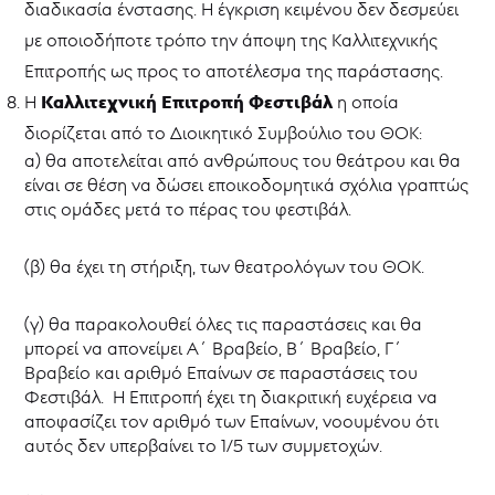
διαδικασία ένστασης. Η έγκριση κειμένου δεν δεσμεύει
με οποιοδήποτε τρόπο την άποψη της Καλλιτεχνικής
Επιτροπής ως προς το αποτέλεσμα της παράστασης.
Καλλιτεχνική Επιτροπή Φεστιβάλ
Η
η οποία
διορίζεται από το Διοικητικό Συμβούλιο του ΘΟΚ:
α) θα αποτελείται από ανθρώπους του θεάτρου και θα
είναι σε θέση να δώσει εποικοδομητικά σχόλια γραπτώς
στις ομάδες μετά το πέρας του φεστιβάλ.
(β) θα έχει τη στήριξη, των θεατρολόγων του ΘΟΚ.
(γ) θα παρακολουθεί όλες τις παραστάσεις και θα
μπορεί να απονείμει Α΄ Βραβείο, Β΄ Βραβείο, Γ΄
Βραβείο και αριθμό Επαίνων σε παραστάσεις του
Φεστιβάλ. Η Επιτροπή έχει τη διακριτική ευχέρεια να
αποφασίζει τον αριθμό των Επαίνων, νοουμένου ότι
αυτός δεν υπερβαίνει το 1/5 των συμμετοχών.