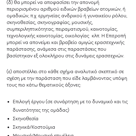
(δ) θα μπορεί να αποφασίσει την απονομή
περιορισμένου αριθμού ειδικών βραβείων ατομικών, ή
ομαδικών, π.χ. ερμηνείας ανδρικού ή γυναικείου ρόλου,
σκηνοθεσίας, σκηνογραφίας, μουσικής,
συμπεριληπτικότητας, πειραματισμού, καινοτομίας,
τεχνολογικής καινοτομίας, οικολογίας κλπ. Η Επιτροπή
μπορεί να απονείμει και βραβείο αμιγώς ερασιτεχνικής
παράστασης, ανάμεσα στις παραστάσεις που
βασίστηκαν εξ ολοκλήρου στις δυνάμεις ερασιτεχνών.
(ε) αποστέλλει στο κάθε σχήμα αναλυτικό σκεπτικό σε
σχέση με την παράσταση που είδε λαμβάνοντας υπόψη
τους πιο κάτω θεματικούς άξονες:
Επιλογή έργου (σε συνάρτηση με το δυναμικό και τις
δυνατότητες της ομάδας)
Σκηνοθεσία
Σκηνικά/Κοστούμια
Μουσική/Μουσική επιμέλεια