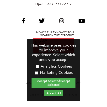
Τηλ.:
+357 77772717
ΜΕΛΟΣ ΤΗΣ ΣΥΝΟΔΟΥ ΤΩΝ
ΘΕΑΤΡΩΝ ΤΗΣ ΕΥΡΩΠΗΣ
This website uses cookies
to improve your
experience. Select which
ones you accept:
Analytics Cookies
Marketing Cookies
Accept SelectedAccept
2021 ΘΕΑΤΡΙΚΟΣ ΟΡΓΑΝΙΣΜΟΣ ΚΥΠΡΟΥ©
Selected
Όροι & Προϋποθέσεις
Accept All
CREATED BY GRAVITY.GR