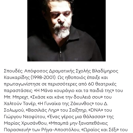
Σπουδές: Απόφοιτος Δραματικής Σχολής Βλαδίμηρος
Καυκαρίδης (1998-2001). Ως ηθοποιός έπαιξε και
πρωταγωνίστησε σε περισσότερες από 60 θεατρικές
παραστάσεις: «Η Μάνα κουράγιο και τα παιδιά της» του
Μπ. Μπρεχτ, «Σκάσε και κάνε την δουλειά σου» του
Χαλτούν Τανέρ, «Η Γυναίκα της Ζάκυνθος» του Δ.
Σολωμού, «Βασιλιάς Ληρ» του Σαίξπηρ, «DNA» του
Γιώργου Νεοφύτου, «Ένας γέρος μια θάλασσα» της
Μαρίας Χρυσάνθου, «Μπαμπά μην ξαναπεθάνεις
Παρασκευή» των Ρήγα-Αποστόλου, «Ωραίος και Σέξι» του