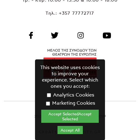
Τηλ.:
+357 77772717
ΜΕΛΟΣ ΤΗΣ ΣΥΝΟΔΟΥ ΤΩΝ
ΘΕΑΤΡΩΝ ΤΗΣ ΕΥΡΩΠΗΣ
This website uses cookies
to improve your
experience. Select which
ones you accept:
Analytics Cookies
Marketing Cookies
Accept SelectedAccept
2021 ΘΕΑΤΡΙΚΟΣ ΟΡΓΑΝΙΣΜΟΣ ΚΥΠΡΟΥ©
Selected
Όροι & Προϋποθέσεις
Accept All
CREATED BY GRAVITY.GR