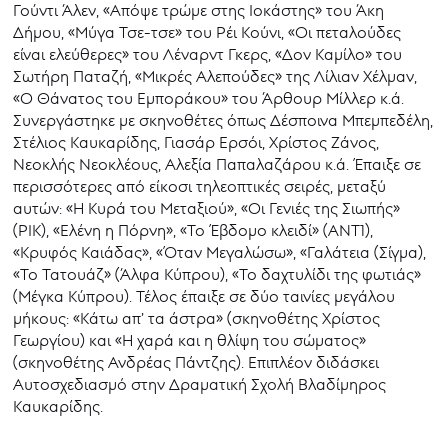
Γούντι Άλεν, «Απόψε τρώμε στης Ιοκάστης» του Άκη
Δήμου, «Μύγα Τσε-τσε» του Ρέι Κούνι, «Οι πεταλούδες
είναι ελεύθερες» του Λέναρντ Γκερς, «Δον Καμίλο» του
Σωτήρη Παταζή, «Μικρές Αλεπούδες» της Λίλιαν Χέλμαν,
«Ο Θάνατος του Εμποράκου» του Άρθουρ Μίλλερ κ.ά.
Συνεργάστηκε με σκηνοθέτες όπως Δέσποινα Μπεμπεδέλη,
Στέλιος Καυκαρίδης, Γιασάρ Ερσόι, Χρίστος Ζάνος,
Νεοκλής Νεοκλέους, Αλεξία Παπαλαζάρου κ.ά. Έπαιξε σε
περισσότερες από είκοσι τηλεοπτικές σειρές, μεταξύ
αυτών: «Η Κυρά του Μεταξιού», «Οι Γενιές της Σιωπής»
(ΡΙΚ), «Ελένη η Πόρνη», «Το Έβδομο κλειδί» (ΑΝΤ1),
«Κρυφός Καιάδας», «Όταν Μεγαλώσω», «Γαλάτεια (Σίγμα),
«Το Τατουάζ» (Άλφα Κύπρου), «Το δαχτυλίδι της φωτιάς»
(Μέγκα Κύπρου). Τέλος έπαιξε σε δύο ταινίες μεγάλου
μήκους: «Κάτω απ’ τα άστρα» (σκηνοθέτης Χρίστος
Γεωργίου) και «Η χαρά και η θλίψη του σώματος»
(σκηνοθέτης Ανδρέας Πάντζης). Επιπλέον διδάσκει
Αυτοσχεδιασμό στην Δραματική Σχολή Βλαδίμηρος
Καυκαρίδης.