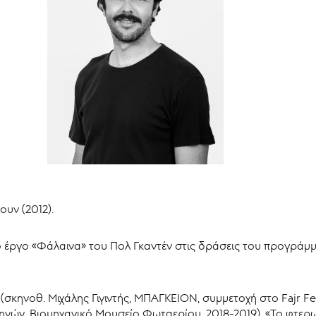
υν (2012).
ο έργο «Φάλαινα» του Πολ Γκαντέν στις δράσεις του προγράμ
(σκηνοθ. Μιχάλης Γιγιντής, ΜΠΑΓΚΕΙΟΝ, συμμετοχή στο Fajr Fes
Αθηνών, Βιομηχανικό Μουσείο Φωταερίου, 2018-2019), «Το φτε