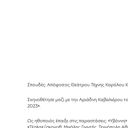
Σπουδές: Απόφοιτος Θεάτρου Τέχνης Καρόλου Κο
Σκηνοθέτησε μαζί με την Αριάδνη Καβαλιέρου τ
2023».
Ως ηθοποιός έπαιξε στις παραστάσεις: «Υβόννη» 
«Τέσλα» (σκηνοθ. Μιχάλης Γιγιντής, Τεχνόπολη 