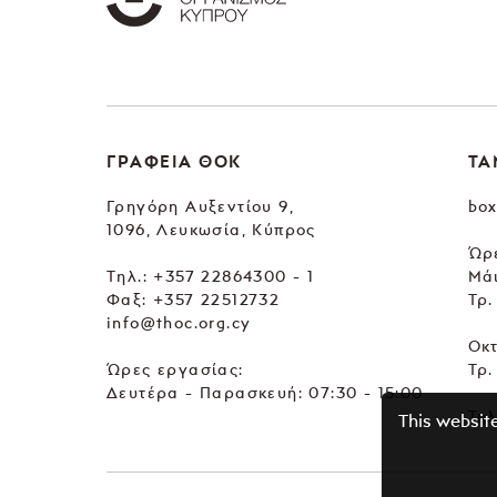
ΓΡΑΦΕΙΑ ΘΟΚ
ΤΑ
Γρηγόρη Αυξεντίου 9,
box
1096, Λευκωσία, Κύπρος
Ώρε
Tηλ.:
+357 22864300 - 1
Μά
Φαξ: +357 22512732
Τρ.
info@thoc.org.cy
Οκ
Ώρες εργασίας:
Τρ.
Δευτέρα - Παρασκευή: 07:30 - 15:00
Τηλ
This websit