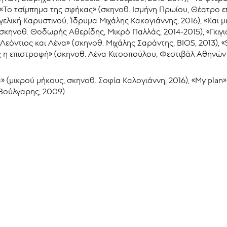
Το τσίμπημα της σφήκας» (σκηνοθ. Ισμήνη Πρωίου, Θέατρο επί
ελική Καρυστινού, Ίδρυμα Μιχάλης Κακογιάννης, 2016), «Και μ
σκηνοθ. Θοδωρής Αθερίδης, Μικρό Παλλάς, 2014-2015), «Γκιγι
«Λεόντιος και Λένα» (σκηνοθ. Μιχάλης Σαράντης, BIOS, 2013),
ος η επιστροφή» (σκηνοθ. Λένα Κιτσοπούλου, Φεστιβάλ Αθηνών 
κιά» (μικρού μήκους, σκηνοθ. Σοφία Καλογιάννη, 2016), «My plan
 Βούλγαρης, 2009).