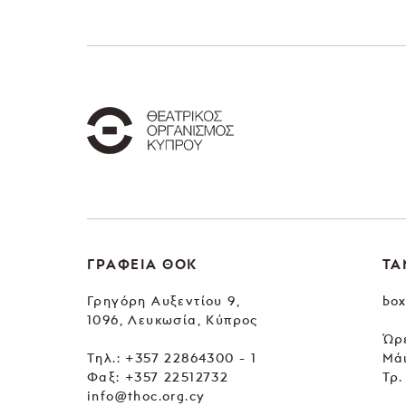
ΓΡΑΦΕΙΑ ΘΟΚ
ΤΑ
Γρηγόρη Αυξεντίου 9,
box
1096, Λευκωσία, Κύπρος
Ώρε
Tηλ.:
+357 22864300 - 1
Μά
Φαξ: +357 22512732
Τρ.
info@thoc.org.cy