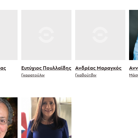
ρας
Ευτύχιος Πουλλαΐδης
Ανδρέας Μαραγκός
Ανν
Γκαρατούλιν
Γκαβούτβιν
Μάσ