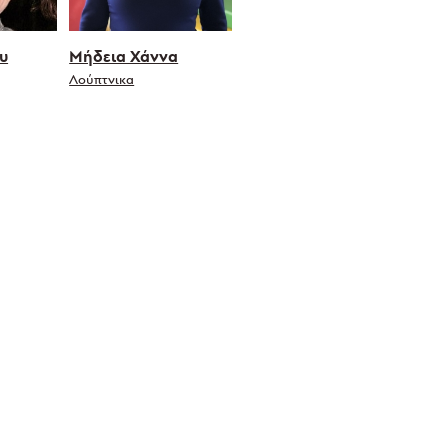
υ
Μήδεια Χάννα
Λούπτνικα