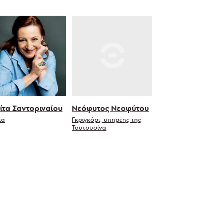
ίτα Σαντοριναίου
Νεόφυτος Νεοφύτου
ια
Γκριγκόρι, υπηρέης της
Τουτουσίνα