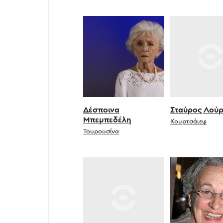
Δέσποινα
Σταύρος Λού
Μπεμπεδέλη
Κουρτσάιεφ
Τουρουσίνα