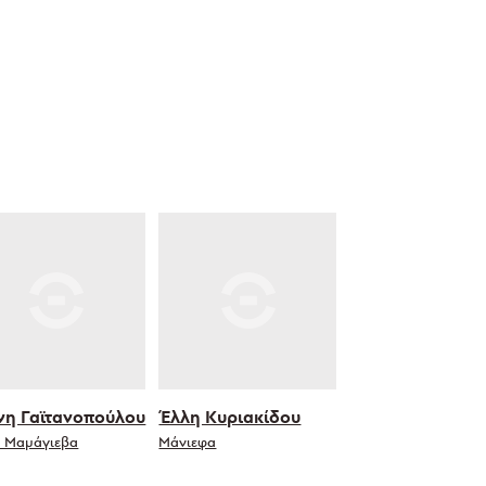
νη Γαϊτανοπούλου
Έλλη Κυριακίδου
α Μαμάγιεβα
Μάνιεφα