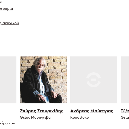
ς
στούμια
η σκηνικού
Σπύρος Σταυρινίδης
Ανδρέας Μούστρας
Τζέ
Θείος Μαμάγιεβα
Κρουτίσκυ
Θεί
τέρα του