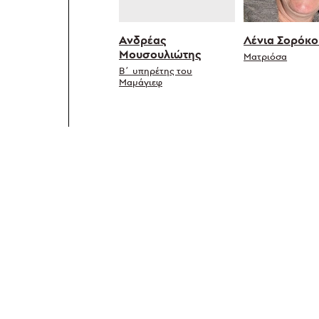
Ανδρέας
Λένια Σορόκο
Μουσουλιώτης
Ματριόσα
Β΄ υπηρέτης του
Μαμάγιεφ