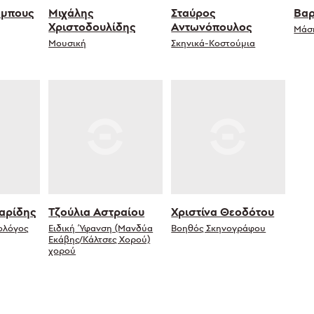
άμπους
Μιχάλης
Σταύρος
Βαρ
Χριστοδουλίδης
Αντωνόπουλος
Μάσ
Μουσική
Σκηνικά-Κοστούμια
αρίδης
Τζούλια Αστραίου
Χριστίνα Θεοδότου
ολόγος
Ειδική Ύφανση (Μανδύα
Βοηθός Σκηνογράφου
Εκάβης/Κάλτσες Χορού)
χορού