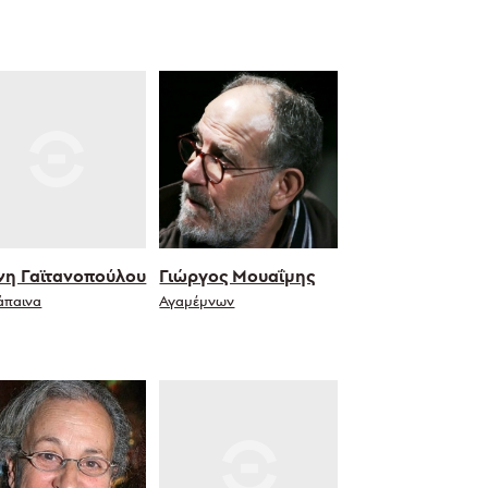
νη Γαϊτανοπούλου
Γιώργος Μουαΐμης
άπαινα
Αγαμέμνων