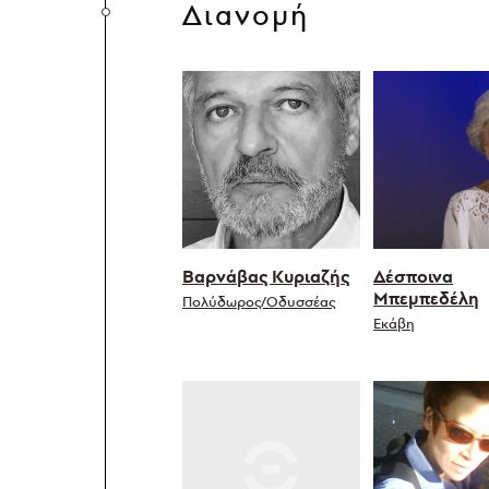
Διανομή
Βαρνάβας Κυριαζής
Δέσποινα
Μπεμπεδέλη
Πολύδωρος/Οδυσσέας
Εκάβη