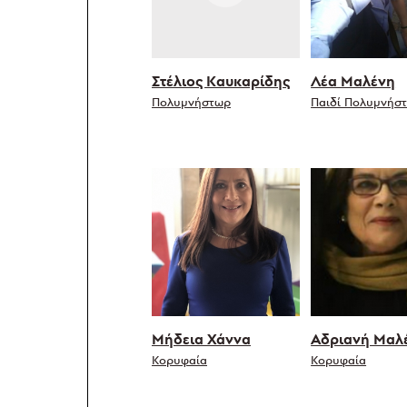
Στέλιος Καυκαρίδης
Λέα Μαλένη
Πολυμνήστωρ
Παιδί Πολυμνήσ
Μήδεια Χάννα
Αδριανή Μαλ
Κορυφαία
Κορυφαία