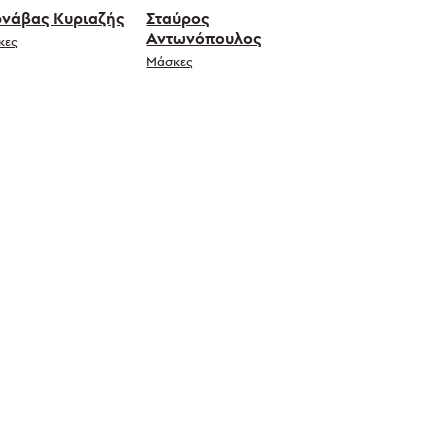
νάβας Κυριαζής
Σταύρος
Αντωνόπουλος
κες
Μάσκες