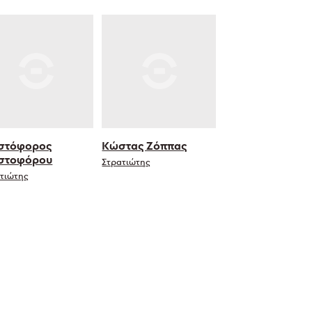
στόφορος
Κώστας Ζόππας
στοφόρου
Στρατιώτης
τιώτης