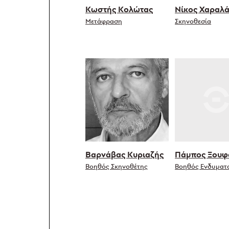
Κωστής Κολώτας
Νίκος Χαραλ
Μετάφραση
Σκηνοθεσία
Βαρνάβας Κυριαζής
Πάμπος Ξουφ
Βοηθός Σκηνοθέτης
Βοηθός Ενδυματ