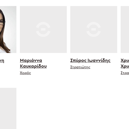
νη
Μαριάννα
Σπύρος Ιωαννίδης
Χρι
Καυκαρίδου
Χρι
Στρατιώτης
Χορός
Στρα