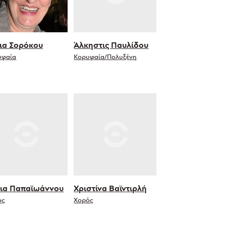
ια Σορόκου
Άλκηστις Παυλίδου
υφαία
Κορυφαία/Πολυξένη
ια Παπαϊωάννου
Χριστίνα Βαϊντιρλή
ός
Χορός