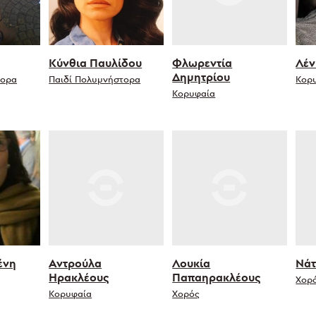
Κύνθια Παυλίδου
Φλωρεντία
Λέν
Δημητρίου
τορα
Παιδί Πολυμνήστορα
Κορ
Κορυφαία
ένη
Αντρούλα
Λουκία
Νάτ
Ηρακλέους
Παπαηρακλέους
Χορ
Κορυφαία
Χορός