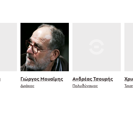
α
Γιώργος Μουαΐμης
Ανδρέας Τσουρής
Χρι
Δράκος
Πολυδύναμος
Τρια