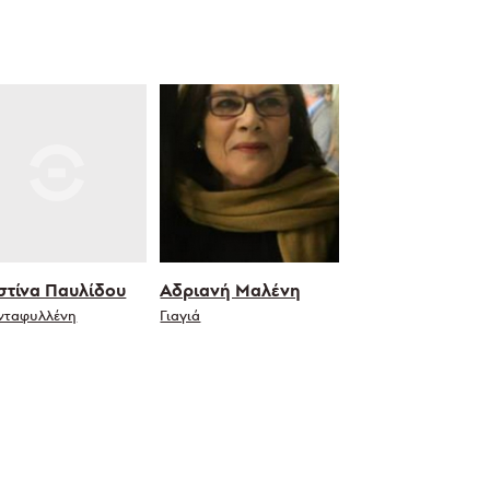
στίνα Παυλίδου
Αδριανή Μαλένη
νταφυλλένη
Γιαγιά