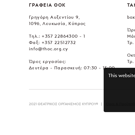
ΓΡΑΦΕΙΑ ΘΟΚ
ΤΑ
Γρηγόρη Αυξεντίου 9,
box
1096, Λευκωσία, Κύπρος
Ώρε
Tηλ.:
+357 22864300 - 1
Μά
Φαξ: +357 22512732
Τρ.
info@thoc.org.cy
Οκ
Ώρες εργασίας:
Τρ.
Δευτέρα - Παρασκευή: 07:30 - 15:00
Τηλ
This websit
2021 ΘΕΑΤΡΙΚΟΣ ΟΡΓΑΝΙΣΜΟΣ ΚΥΠΡΟΥ©
Όροι & Προϋποθ