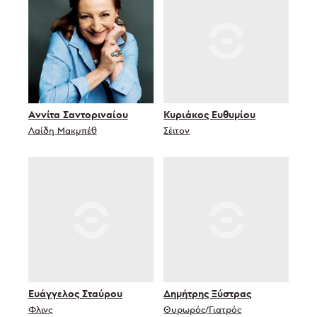
Αννίτα Σαντοριναίου
Κυριάκος Ευθυμίου
Λαίδη Μακμπέθ
Σέιτον
Ευάγγελος Σταύρου
Δημήτρης Ξύστρας
Φλινς
Θυρωρός/Γιατρός