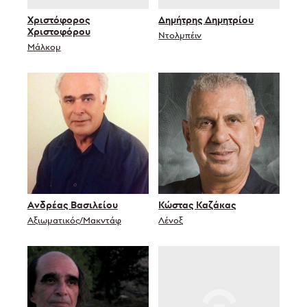
Χριστόφορος
Δημήτρης Δημητρίου
Χριστοφόρου
Ντολμπέιν
Μάλκομ
Ανδρέας Βασιλείου
Κώστας Καζάκας
Αξιωματικός/Μακντάφ
Λένοξ