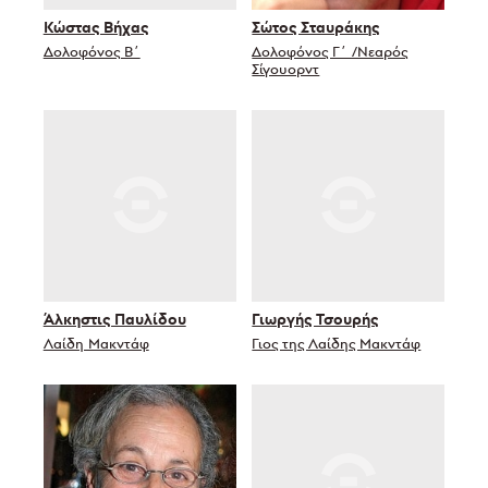
Κώστας Βήχας
Σώτος Σταυράκης
Δολοφόνος Β΄
Δολοφόνος Γ΄ /Νεαρός
Σίγουορντ
Άλκηστις Παυλίδου
Γιωργής Τσουρής
Λαίδη Μακντάφ
Γιος της Λαίδης Μακντάφ