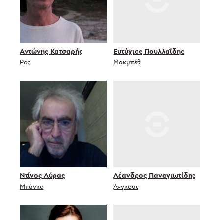
Αντώνης Κατσαρής
Ευτύχιος Πουλλαΐδης
Ρος
Μακμπέθ
Ντίνος Λύρας
Λέανδρος Παναγιωτίδης
Μπάνκο
Άνγκους