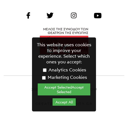
ΜΕΛΟΣ ΤΗΣ ΣΥΝΟΔΟΥ ΤΩΝ
ΘΕΑΤΡΩΝ ΤΗΣ ΕΥΡΩΠΗΣ
This website uses cookies
to improve your
experience. Select which
ones you accept:
Analytics Cookies
Marketing Cookies
Accept SelectedAccept
2021 ΘΕΑΤΡΙΚΟΣ ΟΡΓΑΝΙΣΜΟΣ ΚΥΠΡΟΥ©
Selected
Όροι & Προϋποθέσεις
Accept All
CREATED BY GRAVITY.GR