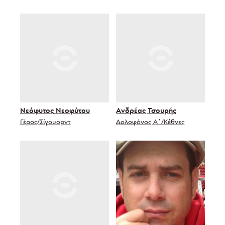
Νεόφυτος Νεοφύτου
Ανδρέας Τσουρής
Γέρος/Σίγουορντ
Δολοφόνος Α΄/Κέθνες