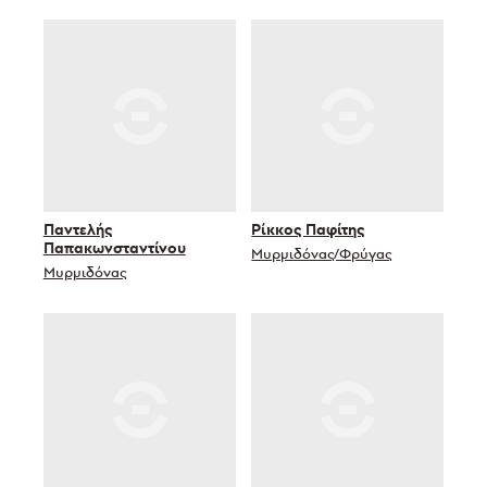
Παντελής
Ρίκκος Παφίτης
Παπακωνσταντίνου
Μυρμιδόνας/Φρύγας
Μυρμιδόνας