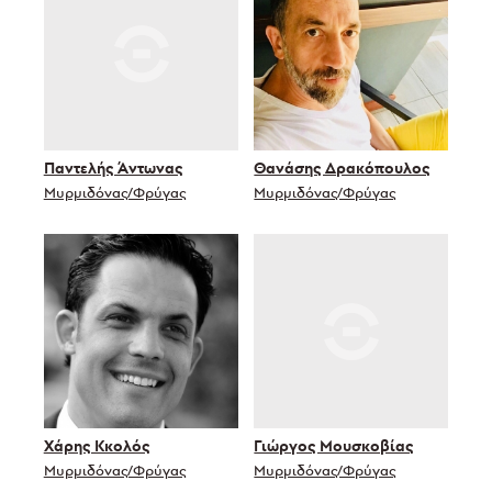
Παντελής Άντωνας
Θανάσης Δρακόπουλος
Μυρμιδόνας/Φρύγας
Μυρμιδόνας/Φρύγας
Χάρης Κκολός
Γιώργος Μουσκοβίας
Μυρμιδόνας/Φρύγας
Μυρμιδόνας/Φρύγας