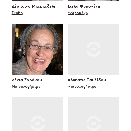
Δέσποινα Μπεμπεδέλη
Στέλα Φυρογένη
Εκάβη
Ανδρομάχη
Λένια Σορόκου
Άλκηστις Παυλίδου
Μοιρολογήστρα
Μοιρολογήστρα