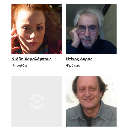
Νιόβη Χαραλάμπους
Ντίνος Λύρας
Νηρηίδα
Φρύγας