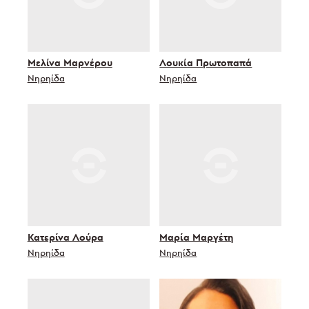
Μελίνα Μαρνέρου
Λουκία Πρωτοπαπά
Νηρηίδα
Νηρηίδα
Κατερίνα Λούρα
Μαρία Μαργέτη
Νηρηίδα
Νηρηίδα