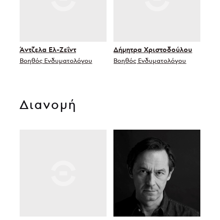
Άντζελα Ελ-Ζεΐντ
Δήμητρα Χριστοδούλου
Βοηθός Ενδυματολόγου
Βοηθός Ενδυματολόγου
Διανομή