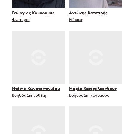
Γεώργιος Κουκουμάς
Αντώνης Κατσαρής
Φωτισμοί
Μάσκες
Ντάινα Κωνσταντινίδου
Μαρία Χατζηκλεάνθους
Βοηθός Σκηνοθέτη
Βοηθός Σκηνογράφου