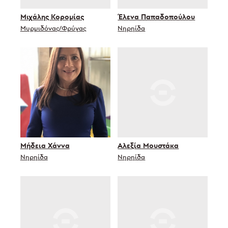
Μιχάλης Κορομίας
Έλενα Παπαδοπούλου
Μυρμιδόνας/Φρύγας
Νηρηίδα
Μήδεια Χάννα
Αλεξία Μουστάκα
Νηρηίδα
Νηρηίδα