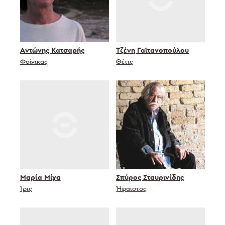
Αντώνης Κατσαρής
Τζένη Γαϊτανοπούλου
Φοίνικας
Θέτις
Μαρία Μίχα
Σπύρος Σταυρινίδης
Ίρις
Ήφαιστος