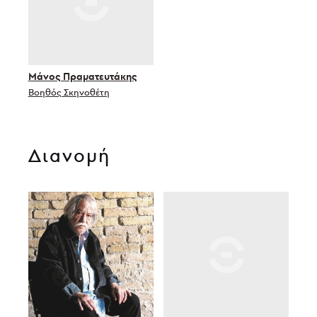
Μάνος Πραματευτάκης
Βοηθός Σκηνοθέτη
Διανομή