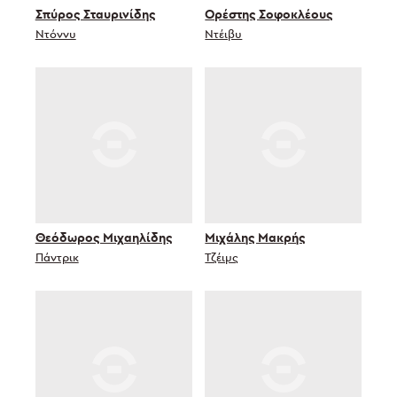
Σπύρος Σταυρινίδης
Ορέστης Σοφοκλέους
Ντόννυ
Ντέιβυ
Θεόδωρος Μιχαηλίδης
Μιχάλης Μακρής
Πάντρικ
Τζέιμς