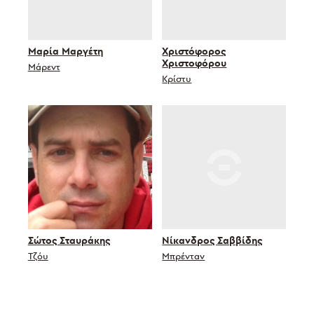
Μαρία Μαργέτη
Χριστόφορος
Χριστοφόρου
Μάρεντ
Κρίστυ
Σώτος Σταυράκης
Νίκανδρος Σαββίδης
Τζόυ
Μπρένταν