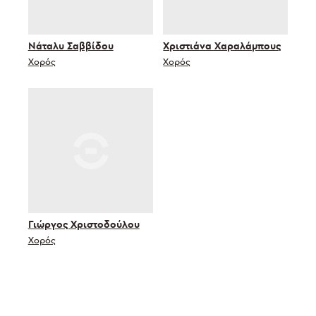
Νάταλυ Σαββίδου
Χριστιάνα Χαραλάμπους
Χορός
Χορός
Γιώργος Χριστοδούλου
Χορός