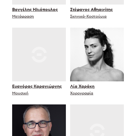
Βαγγέλης Ηλιόπουλος
Στέφανος Αθηαινίτης
Μετάφραση
Σκηνικά-Κοστούμια
Ευαγόρας Καραγιώργης
Λία Χαράκη
Μουσική
Χορογραφία