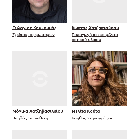
Γεώργιος Κουκουμάς
Κώστας Χατζησταύρου
Σχεδιασμός φωτισμών
Παραγωγή και επιμέλεια
οπτικού υλικού
Μόνικα Χατζηβασιλείου
Μελίτα Κούτα
Βοηθός Σκηνοθέτη
Βοηθός Σκηνογράφου