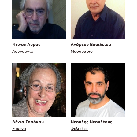
Ντίνος Λύρας
Ανδρέας Βασιλείου
Λουνάρντο
Μαουρίτσιο
Λένια Σορόκου
Νεοκλής Νεοκλέους
Μαρίνα
Φελιπέτο