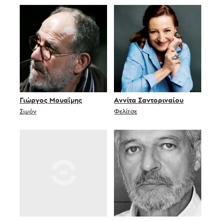
Γιώργος Μουαΐμης
Αννίτα Σαντοριναίου
Σιμόν
Φελίτσε