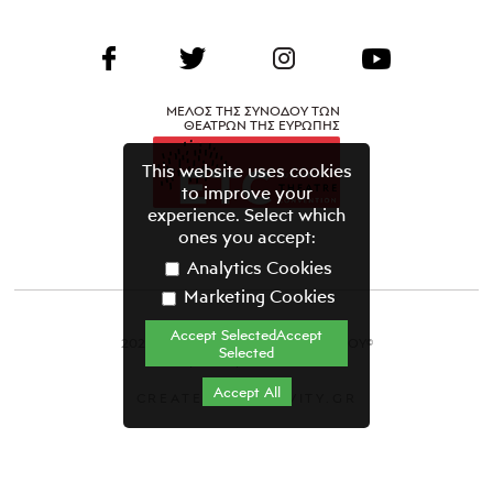
ΜΕΛΟΣ ΤΗΣ ΣΥΝΟΔΟΥ ΤΩΝ
ΘΕΑΤΡΩΝ ΤΗΣ ΕΥΡΩΠΗΣ
This website uses cookies
to improve your
experience. Select which
ones you accept:
Analytics Cookies
Marketing Cookies
Accept SelectedAccept
2021 ΘΕΑΤΡΙΚΟΣ ΟΡΓΑΝΙΣΜΟΣ ΚΥΠΡΟΥ©
Selected
Όροι & Προϋποθέσεις
Accept All
CREATED BY GRAVITY.GR