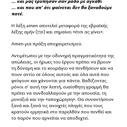
... και μας τρύπησαν σαν ρόδο με αγκάθι
... και που απ’ ότι φαίνεται δεν θα ξαναδούμε
ποτέ.
Η λέξη amen απoτελεί μεταφορά της εβραϊκής
λέξης αμήν (אמן) και σημαίνει «έτσι ας γίνει».
Amen μια πράξη αποχαιρετισμού.
Αντιμέτωποι με την οδυνηρή πραγματικότητα της
απώλειας, οι ήρωες του έργου πρέπει να βρουν
τη δύναμη και το κουράγιο να πενθήσουν και να
πουν αντίο σε όλους αυτούς και όλα αυτά που
φεύγουν και χάνονται για πάντα. Βαδίζοντας
μόνοι σ’ αυτή την λεπτή, ευαίσθητη γραμμή θα
πρέπει να συνδιαλλαγούν με την απουσία, τη
μοναξιά και την «αποχώρηση». Θα συναντήσουν
ξανά και ξανά τις ανοιχτές πληγές που τους
κρατούν ερμητικά στο παρελθόν που πενθεί και
το παρόν που αρνείται να αποδεχτεί.