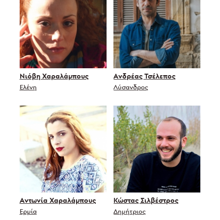
Νιόβη Χαραλάμπους
Ανδρέας Τσέλεπος
Ελένη
Λύσανδρος
Αντωνία Χαραλάμπους
Κώστας Σιλβέστρος
Ερμία
Δημήτριος