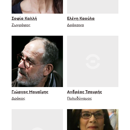
Σοφία Καλλή
Ελένη Καούλα
Ζωγράφος
Δράκαινα
Γιώργος Μουαΐμης
Ανδρέας Τσουρής
Δράκος
Πολυδύναμος