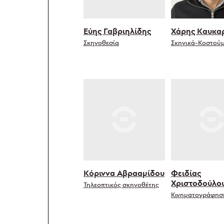
Εύης Γαβριηλίδης
Χάρης Καυκα
Σκηνοθεσία
Σκηνικά-Κοστούμ
Κόριννα Αβρααμίδου
Φειδίας
Χριστοδούλο
Τηλεοπτικός σκηνοθέτης
Κινηματογράφησ