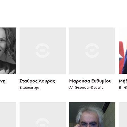
ένη
Σταύρος Λούρας
Μαρούσα Ευθυμίου
Μήδ
Επισκέπτης
Α΄ Θεούσα-Θεατής
Β΄ 