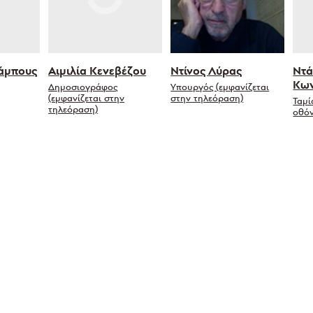
άμπους
Αιμιλία Κενεβέζου
Ντίνος Λύρας
Ντά
Κων
Δημοσιογράφος
Υπουργός (εμφανίζεται
(εμφανίζεται στην
στην τηλεόραση)
Ταμί
τηλεόραση)
οθό