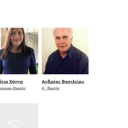
εια Χάννα
Ανδρέας Βασιλείου
Θεούσα-Θεατής
Α΄ θεατής