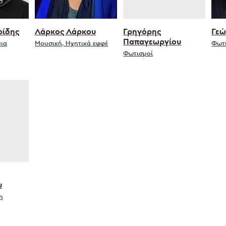
ρίδης
Λάρκος Λάρκου
Γρηγόρης
Γεώ
Παπαγεωργίου
ια
Μουσική, Ηχητικά εφφέ
Φωτ
Φωτισμοί
υ
η