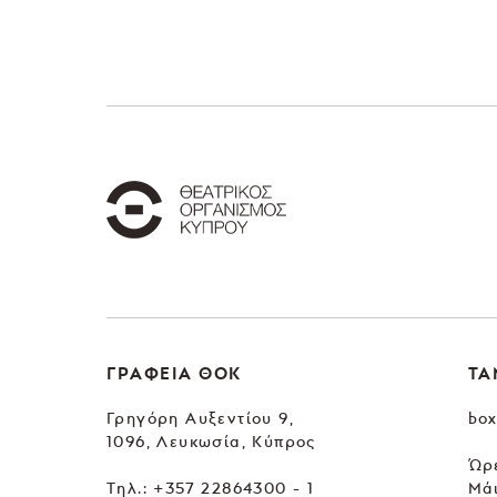
ΓΡΑΦΕΙΑ ΘΟΚ
ΤΑ
Γρηγόρη Αυξεντίου 9,
box
1096, Λευκωσία, Κύπρος
Ώρε
Tηλ.:
+357 22864300 - 1
Μά