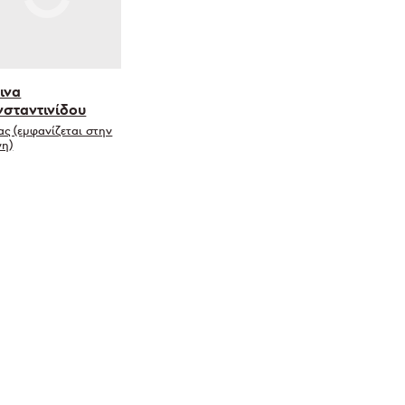
ινα
σταντινίδου
ας (εμφανίζεται στην
νη)