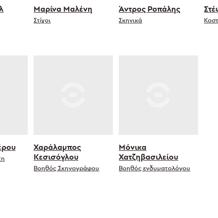
λ
Μαρίνα Μαλένη
Άντρος Ροπάλης
Στέ
Στίχοι
Σκηνικά
Κοσ
έρου
Χαράλαμπος
Μόνικα
Κεσισόγλου
Χατζηβασιλείου
τη
Βοηθός Σκηνογράφου
Βοηθός ενδυματολόγου