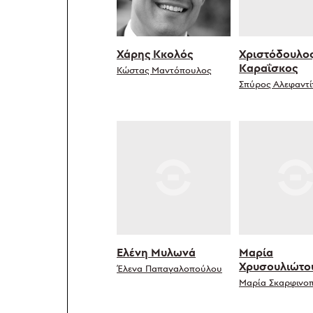
Χάρης Κκολός
Χριστόδουλο
Καραΐσκος
Κώστας Μαντόπουλος
Σπύρος Αλεφαντί
Ελένη Μυλωνά
Μαρία
Χρυσουλιώτο
Έλενα Παπαγαλοπούλου
Μαρία Σκαρφινο