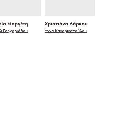
ία Μαργέτη
Χριστιάνα Λάρκου
ώ Γρηγοριάδου
Άννα Καναρινοπούλου