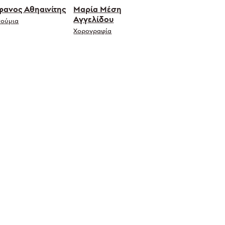
φανος Αθηαινίτης
Μαρία Μέση
Αγγελίδου
τούμια
Χορογραφία