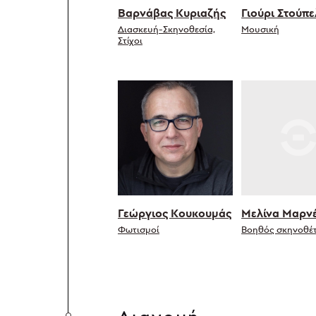
Βαρνάβας Κυριαζής
Γιούρι Στούπε
Διασκευή-Σκηνοθεσία,
Μουσική
Στίχοι
Γεώργιος Κουκουμάς
Μελίνα Μαρν
Φωτισμoί
Βοηθός σκηνοθέ