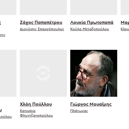
ς
Ζάχος Παπαπέτρου
Λουκία Πρωτοπαπά
Μαρ
Διονύσης Σπαργόπουλος
Κούλα Μεταξοπούλου
Κλει
της
Χλόη Πούλλου
Γιώργος Μουαΐμης
υ
Κατερίνα
Πλάτωνας
Φλυντζανοπούλου
πούλου