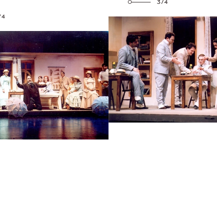
3/4
/4