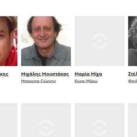
άκης
Μιχάλης Μουστάκας
Μαρία Μίχα
Στέ
Μπαρμπα-Γιώργης
Κυρα-Μάρω
Φαν