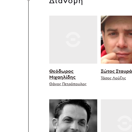
Διανομή
Θεόδωρος
Σώτος Σταυρ
Μιχαηλίδης
Τάσος Λούζης
Θάνος Πετρόπουλος