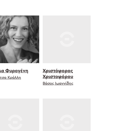
λα Φυρογένη
Χριστόφορος
Χριστοφόρου
ίτσα Κράλλη
Βάσος Ιωαννίδης