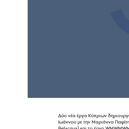
Δύο νέα έργα Κύπριων δημιουργ
Ιωάννου με την Μαριάννα Παφίτη 
Belacqua) και το έργο WMWMWM