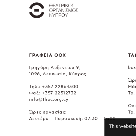
ΓΡΑΦΕΙΑ ΘΟΚ
ΤΑ
Γρηγόρη Αυξεντίου 9,
box
1096, Λευκωσία, Κύπρος
Ώρε
Tηλ.:
+357 22864300 - 1
Μά
Φαξ: +357 22512732
Τρ.
info@thoc.org.cy
Οκ
Ώρες εργασίας:
Τρ.
Δευτέρα - Παρασκευή: 07:30 - 15:00
Τηλ
This websit