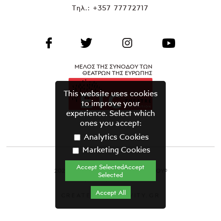
Τηλ.:
+357 77772717
ΜΕΛΟΣ ΤΗΣ ΣΥΝΟΔΟΥ ΤΩΝ
ΘΕΑΤΡΩΝ ΤΗΣ ΕΥΡΩΠΗΣ
This website uses cookies
to improve your
experience. Select which
ones you accept:
Analytics Cookies
Marketing Cookies
Accept SelectedAccept
2021 ΘΕΑΤΡΙΚΟΣ ΟΡΓΑΝΙΣΜΟΣ ΚΥΠΡΟΥ©
Selected
Όροι & Προϋποθέσεις
Accept All
CREATED BY GRAVITY.GR