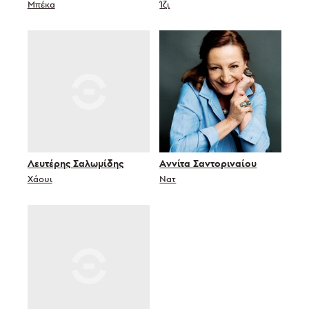
Μπέκα
Ίζι
Λευτέρης Σαλωμίδης
Αννίτα Σαντοριναίου
Χάουι
Νατ