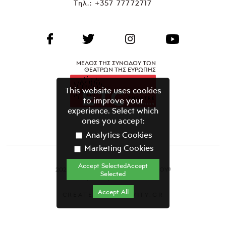
Τηλ.:
+357 77772717
ΜΕΛΟΣ ΤΗΣ ΣΥΝΟΔΟΥ ΤΩΝ
ΘΕΑΤΡΩΝ ΤΗΣ ΕΥΡΩΠΗΣ
This website uses cookies
to improve your
experience. Select which
ones you accept:
Analytics Cookies
Marketing Cookies
Accept SelectedAccept
2021 ΘΕΑΤΡΙΚΟΣ ΟΡΓΑΝΙΣΜΟΣ ΚΥΠΡΟΥ©
Selected
Όροι & Προϋποθέσεις
Accept All
CREATED BY GRAVITY.GR