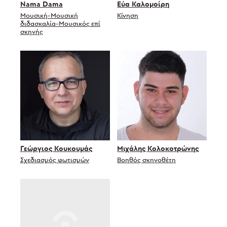
Nama Dama
Εύα Καλομοίρη
Μουσική-Μουσική
Κίνηση
διδασκαλία-Μουσικός επί
σκηνής
Γεώργιος Κουκουμάς
Μιχάλης Κολοκοτρώνης
Σχεδιασμός φωτισμών
Βοηθός σκηνοθέτη