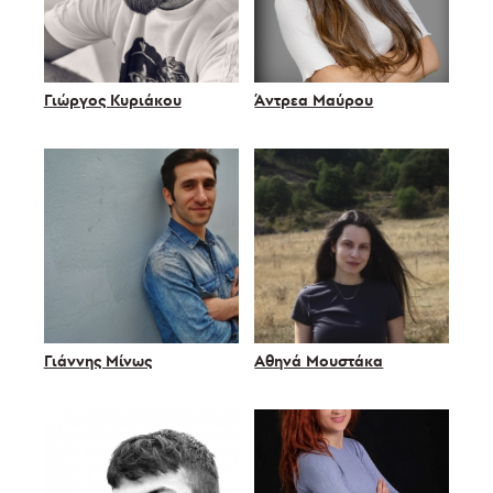
Γιώργος Κυριάκου
Άντρεα Μαύρου
Γιάννης Μίνως
Αθηνά Μουστάκα