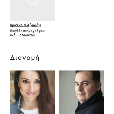
Ιφιγένεια Αβραάμ
Βοηθός σκηνογράφου-
ενδυματολόγου
Διανομή