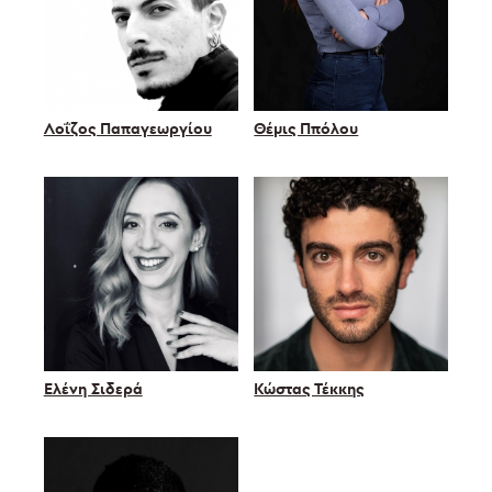
Λοΐζος Παπαγεωργίου
Θέμις Ππόλου
Ελένη Σιδερά
Κώστας Τέκκης