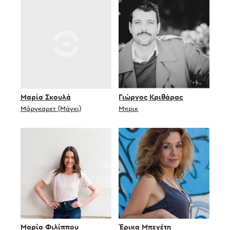
Μαρία Σκουλά
Γιώργος Κριθάρας
Μάργκαρετ (Μάγκι)
Μπρικ
Μαρία Φιλίππου
Έρικα Μπεγέτη