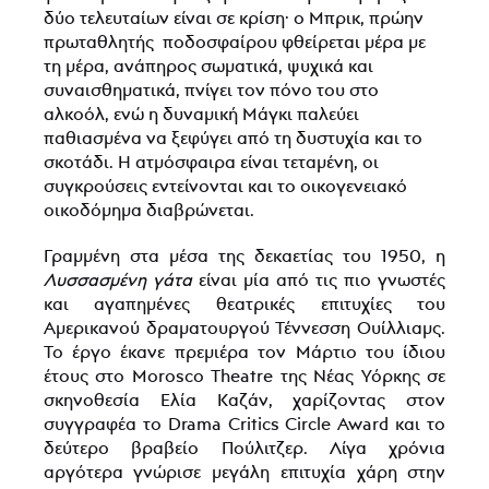
δύο τελευταίων είναι σε κρίση· ο Μπρικ, πρώην
πρωταθλητής ποδοσφαίρου φθείρεται μέρα με
τη μέρα, ανάπηρος σωματικά, ψυχικά και
συναισθηματικά, πνίγει τον πόνο του στο
αλκοόλ, ενώ η δυναμική Μάγκι παλεύει
παθιασμένα να ξεφύγει από τη δυστυχία και το
σκοτάδι. Η ατμόσφαιρα είναι τεταμένη, οι
συγκρούσεις εντείνονται και το οικογενειακό
οικοδόμημα διαβρώνεται.
Γραμμένη στα μέσα της δεκαετίας του 1950, η
Λυσσασμένη γάτα
είναι μία από τις πιο γνωστές
και αγαπημένες θεατρικές επιτυχίες του
Αμερικανού δραματουργού Τέννεσση Ουίλλιαμς.
Το έργο έκανε πρεμιέρα τον Μάρτιο του ίδιου
έτους στο Morosco Theatre της Νέας Υόρκης σε
σκηνοθεσία Ελία Καζάν, χαρίζοντας στον
συγγραφέα το Drama Critics Circle Award και το
δεύτερο βραβείο Πούλιτζερ. Λίγα χρόνια
αργότερα γνώρισε μεγάλη επιτυχία χάρη στην