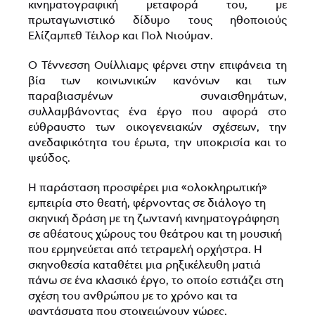
κινηματογραφική μεταφορά του, με
πρωταγωνιστικό δίδυμο τους ηθοποιούς
Ελίζαμπεθ Τέιλορ και Πολ Νιούμαν.
Ο Τέννεσση Ουίλλιαμς φέρνει στην επιφάνεια τη
βία των κοινωνικών κανόνων και των
παραβιασμένων συναισθημάτων,
συλλαμβάνοντας ένα έργο που αφορά στο
εύθραυστο των οικογενειακών σχέσεων, την
ανεδαφικότητα του έρωτα, την υποκρισία και το
ψεύδος.
Η παράσταση προσφέρει μια «ολοκληρωτική»
εμπειρία στο θεατή, φέρνοντας σε διάλογο τη
σκηνική δράση με τη ζωντανή κινηματογράφηση
σε αθέατους χώρους του θεάτρου και τη μουσική
που ερμηνεύεται από τετραμελή ορχήστρα. Η
σκηνοθεσία καταθέτει μια ρηξικέλευθη ματιά
πάνω σε ένα κλασικό έργο, το οποίο εστιάζει στη
σχέση του ανθρώπου με το χρόνο και τα
φαντάσματα που στοιχειώνουν χώρες,