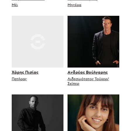
Μέι
Μητέρα
Χάρης Πισίας
Ανδρέας Βούλγαρης
Πατέρας
Αιδεσιμότατος Τούκερ/
Σκίπερ