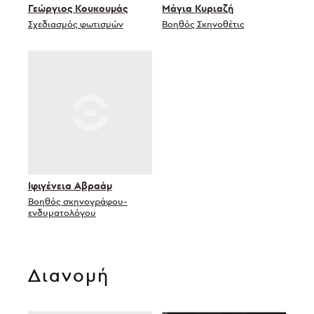
Γεώργιος Κουκουμάς
Μάγια Κυριαζή
Σχεδιασμός φωτισμών
Βοηθός Σκηνοθέτις
Ιφιγένεια Αβραάμ
Βοηθός σκηνογράφου-
ενδυματολόγου
Διανομή