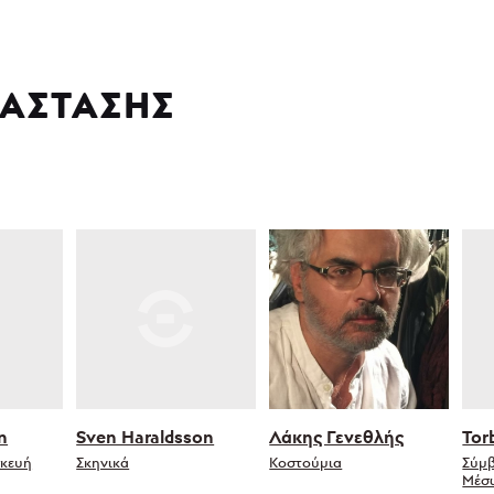
ΑΣΤΑΣΗΣ
n
Sven Haraldsson
Λάκης Γενεθλής
Tor
σκευή
Σκηνικά
Κοστούμια
Σύμ
Μέσ