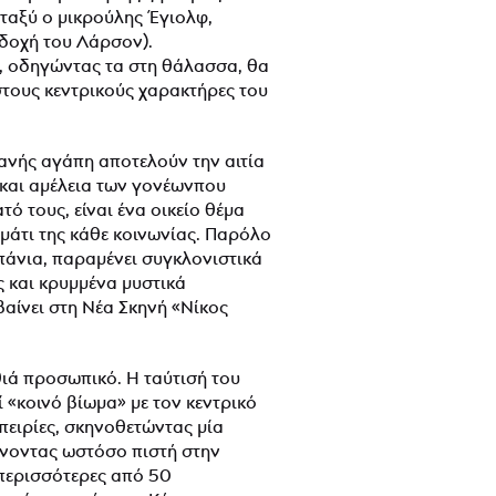
εταξύ ο μικρούλης Έγιολφ,
κδοχή του Λάρσον).
α, οδηγώντας τα στη θάλασσα, θα
τους κεντρικούς χαρακτήρες του
ανής αγάπη αποτελούν την αιτία
α και αμέλεια των γονέωνπου
́ τους, είναι ένα οικείο θέμα
μάτι της κάθε κοινωνίας. Παρόλο
άνια, παραμένει συγκλονιστικά
ς και κρυμμένα μυστικά
ίνει στη Νέα Σκηνή «Νίκος
θιά προσωπικό. Η ταύτισή του
 «κοινό βίωμα» με τον κεντρικό
ειρίες, σκηνοθετώντας μία
́νοντας ωστόσο πιστή στην
 περισσότερες από 50