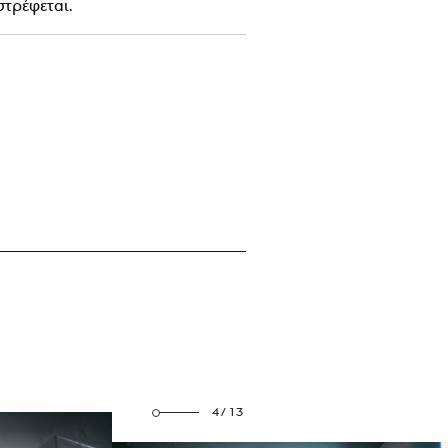
στρέφεται.
4/13