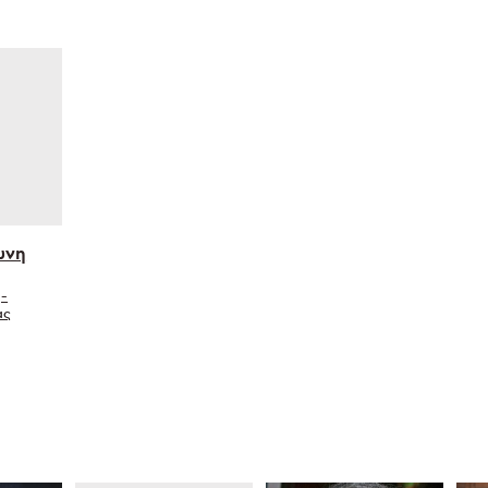
ώνη
η-
ας