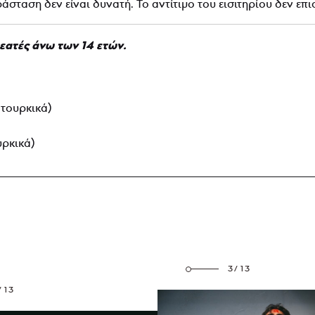
σταση δεν είναι δυνατή. Το αντίτιμο του εισιτηρίου δεν επι
εατές άνω των 14 ετών.
 τουρκικά)
υρκικά)
3/13
/13