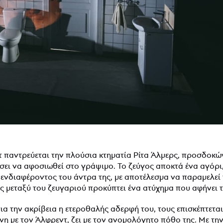
παντρεύεται την πλούσια κτηματία Ρίτα Άλμερς, προσδοκών
ει να αφοσιωθεί στο γράψιμο. Το ζεύγος αποκτά ένα αγόρι, 
ου ενδιαφέροντος του άντρα της, με αποτέλεσμα να παραμελεί
ς μεταξύ του ζευγαριού προκύπτει ένα ατύχημα που αφήνει 
ια την ακρίβεια η ετεροθαλής αδερφή του, τους επισκέπτεται
νη με τον Άλφρεντ, ζει με τον ανομολόγητο πόθο της. Με τ