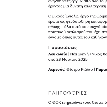
σκηνοθεσίες έργων από όλο το 
έχοντας μια δυνατή καλλιτεχνική
Ο μικρός Έγιολφ, έργο της ώριμ
έρωτα ως ψευδαίσθηση και αφορμη
ηθικής – όλα αυτά που συχνά ο
ποιητικού ρεαλισμού που έχει σ
έννοιες όπως αυτές του καθήκοντ
Παραστάσεις
Λευκωσία
| Νέα Σκηνή «Νίκος 
από 28 Μαρτίου 2025
Λεμεσός:
Παρασ
Θέατρο Ριάλτο |
ΠΛΗΡΟΦΟΡΊΕΣ
Ο ΘΟΚ ενημερώνει τους θεατές ό