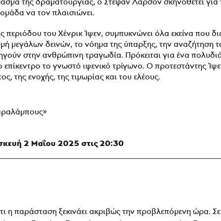
φάσμα της δραματουργίας, ο Στέφαν Λάρσον σκηνοθετεί για
 ομάδα να τον πλαισιώνει.
ης περιόδου του Χένρικ Ίψεν, συμπυκνώνει όλα εκείνα που
́ μεγάλων δεινών, το νόημα της ύπαρξης, την αναζήτηση τ
δηγούν στην ανθρώπινη τραγωδία. Πρόκειται για ένα πολυδι
το επίκεντρο το γνωστό ιψενικό τρίγωνο. Ο προτεστάντης Ι
ος, της ενοχής, της τιμωρίας και του ελέους.
Χαραλάμπους»
κευή 2 Μαΐου 2025 στις 20:30
τι η παράσταση ξεκινάει ακριβώς την προβλεπόμενη ώρα. Σε