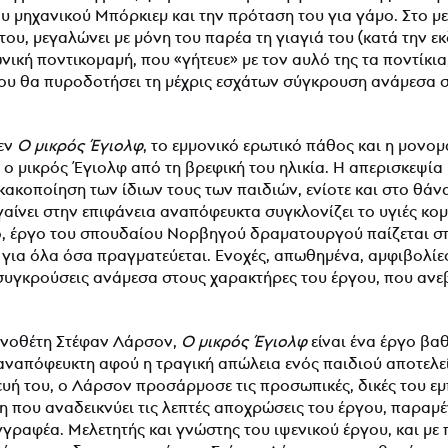
του μηχανικού Μπόρκιεμ και την πρόταση του για γάμο. Στο μ
ου, μεγαλώνει με μόνη του παρέα τη γιαγιά του (κατά την ε
νική ποντικομαμή, που «γήτευε» με τον αυλό της τα ποντίκι
ου θα πυροδοτήσει τη μέχρις εσχάτων σύγκρουση ανάμεσα σ
ψεν
Ο μικρός Έγιολφ
, το εμμονικό ερωτικό πάθος και η μονομ
 ο μικρός Έγιολφ από τη βρεφική του ηλικία. Η απερισκεψί
κακοποίηση των ίδιων τους των παιδιών, ενίοτε και στο θάνατο
γαίνει στην επιφάνεια αναπόφευκτα συγκλονίζει το υγιές κομ
́, έργο του σπουδαίου Νορβηγού δραματουργού παίζεται σπ
́ για όλα όσα πραγματεύεται. Ενοχές, απωθημένα, αμφιβολίε
συγκρούσεις ανάμεσα στους χαρακτήρες του έργου, που ανεβα
ηνοθέτη Στέφαν Λάρσον,
Ο μικρός Έγιολφ
είναι ένα έργο βα
 αναπόφευκτη αφού η τραγική απώλεια ενός παιδιού αποτελεί
υή του, ο Λάρσον προσάρμοσε τις προσωπικές, δικές του εμπ
 που αναδεικνύει τις λεπτές αποχρώσεις του έργου, παραμε
γγραφέα. Μελετητής και γνώστης του ιψενικού έργου, και με