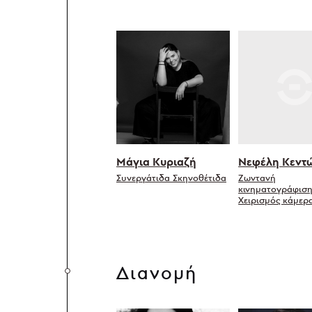
Μάγια Κυριαζή
Νεφέλη Κεντ
Συνεργάτιδα Σκηνοθέτιδα
Ζωντανή
κινηματογράφισ
Χειρισμός κάμερ
Διανομή