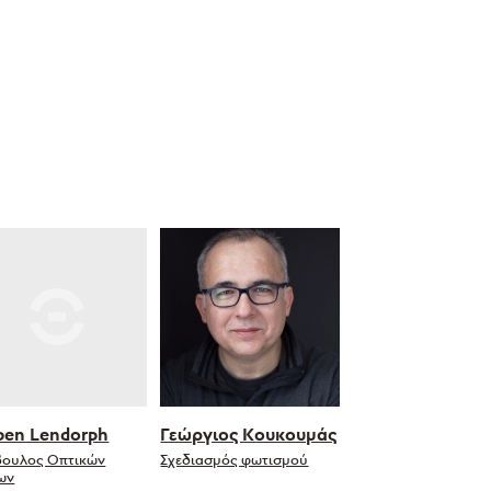
ben Lendorph
Γεώργιος Κουκουμάς
βουλος Οπτικών
Σχεδιασμός φωτισμού
ων