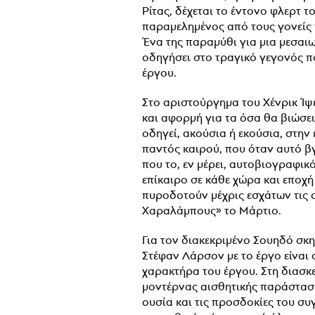
Ρίτας, δέχεται το έντονο φλερτ 
παραμελημένος από τους γονείς τ
Ένα της παραμύθι για μια μεσαιω
οδηγήσει στο τραγικό γεγονός π
έργου.
Στο αριστούργημα του Χένρικ Ί
και αφορμή για τα όσα θα βιώσει
οδηγεί, ακούσια ή εκούσια, στην 
παντός καιρού, που όταν αυτό β
που το, εν μέρει, αυτοβιογραφικο
επίκαιρο σε κάθε χώρα και εποχη
πυροδοτούν μέχρις εσχάτων τις 
Χαραλάμπους» το Μάρτιο.
Για τον διακεκριμένο Σουηδό σκ
Στέφαν Λάρσον με το έργο είναι
χαρακτήρα του έργου. Στη διασκε
μοντέρνας αισθητικής παράσταση
ουσία και τις προσδοκίες του συ