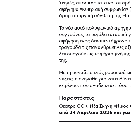
Σκηνές, αποσπάσματα και σπαράγ
αφήγημα «Κυπριακή συμφωνία» (
δραματουργική σύνθεση της Μαρ
Το νέο αυτό πολυφωνικό αφήγημα
συγχρόνως τα μεγάλα ιστορικά γε
αφήγηση ενός δεκαπεντάχρονου έ
τραγουδά τις πανανθρώπινες αξί
λειτουργούν ως τεκμήρια μνήμης 
της.
Με τη συνοδεία ενός μουσικού ε
νύξεις, η σκηνοθέτρια κατευθύν
κειμένου, που αναδεικνύει τόσο 
Παραστάσεις
Θέατρο ΘΟΚ, Νέα Σκηνή «Νίκος
από 24 Απριλίου 2026 και για