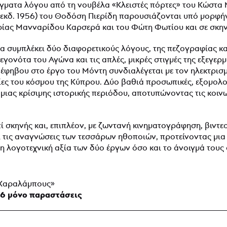
ματα λόγου από τη νουβέλα «Κλειστές πόρτες» του Κώστα Μό
εκδ. 1956) του Θοδόση Πιερίδη παρουσιάζονται υπό μορφήν
ίας Μανναρίδου Καρσερά και του Φώτη Φωτίου και σε σκην
 συμπλέκει δύο διαφορετικούς λόγους, της πεζογραφίας κα
γονότα του Αγώνα και τις απλές, μικρές στιγμές της εξεγερ
φηβου στο έργο του Μόντη συνδιαλέγεται με τον ηλεκτρισμ
ες του κόσμου της Κύπρου. Δύο βαθιά προσωπικές, εξομολογ
μιας κρίσιμης ιστορικής περιόδου, αποτυπώνοντας τις κοινω
πί σκηνής και, επιπλέον, με ζωντανή κινηματογράφηση, βιντ
ει τις αναγνώσεις των τεσσάρων ηθοποιών, προτείνοντας μι
τη λογοτεχνική αξία των δύο έργων όσο και το άνοιγμά τους
 Χαραλάμπους»
 6 μόνο παραστάσεις