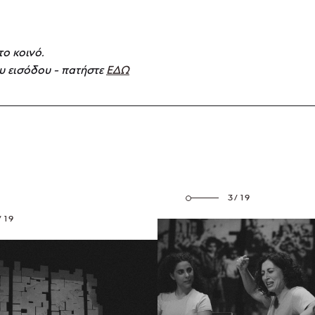
το κοινό.
υ εισόδου - πατήστε
ΕΔΩ
3/19
/19