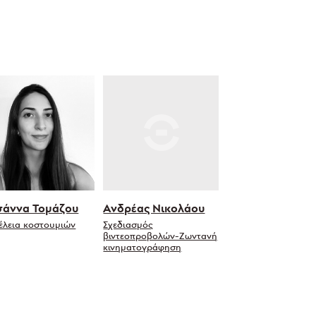
άννα Τομάζου
Ανδρέας Νικολάου
έλεια κοστουμιών
Σχεδιασμός
βιντεοπροβολών-Ζωντανή
κινηματογράφηση