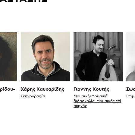
ρίδου-
Χάρης Καυκαρίδης
Γιάννης Κουτής
Σωσ
Σκηνογραφία
Μουσική/Μουσική
Επιμ
διδασκαλία-Μουσικός επί
σκηνής