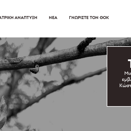
ΑΤΡΙΚΉ ΑΝΆΠΤΥΞΗ
ΝΈΑ
ΓΝΩΡΊΣΤΕ ΤΟΝ ΘΟΚ
Μι
εμβ
Κώστ