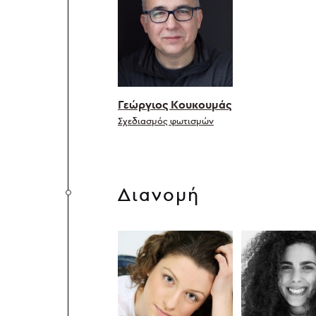
Γεώργιος Κουκουμάς
Σχεδιασμός φωτισμών
Διανομή