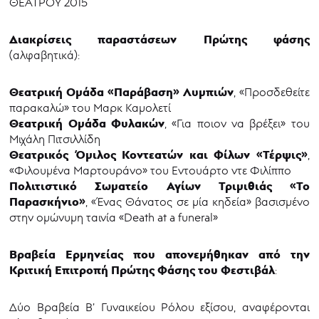
ΘΕΑΤΡΟΥ 2015
Διακρίσεις
παραστάσεων Πρώτης φάσης
(αλφαβητικά):
Θεατρική Ομάδα «Παράβαση» Λυμπιών
, «Προσδεθείτε
παρακαλώ» του Μαρκ Καμολετί
Θεατρική Ομάδα Φυλακών
, «Για ποιον να βρέξει» του
Μιχάλη Πιτσιλλίδη
Θεατρικός Όμιλος Κοντεατών και Φίλων
«Τέρψις»
,
«Φιλουμένα Μαρτουράνο» του Εντουάρτο ντε Φιλίππο
Πολιτιστικό Σωματείο Αγίων Τριμιθιάς
«Το
Παρασκήνιο»
, «Ένας Θάνατος σε μία κηδεία» βασισμένο
στην ομώνυμη ταινία «Death at a funeral»
Βραβεία Ερμηνείας που απονεμήθηκαν από την
Κριτική Επιτροπή Πρώτης Φάσης του Φεστιβάλ
:
Δύο Βραβεία Β’ Γυναικείου Ρόλου εξίσου, αναφέρονται