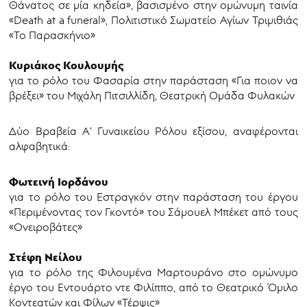
Θάνατος σε μία κηδεία», βασισμένο στην ομώνυμη ταινία
«Death at a funeral», Πολιτιστικό Σωματείο Αγίων Τριμιθιάς
«Το Παρασκήνιο»
Κυριάκος Κουλουμής
για το ρόλο του Φασαρία στην παράσταση «Για ποιον να
βρέξει» του Μιχάλη Πιτσιλλίδη, Θεατρική Ομάδα Φυλακών
Δύο Βραβεία Α’ Γυναικείου Ρόλου εξίσου, αναφέρονται
αλφαβητικά:
Φωτεινή Ιορδάνου
για το ρόλο του Εστραγκόν στην παράσταση του έργου
«Περιμένοντας τον Γκοντό» του Σάμουελ Μπέκετ από τους
«Ονειροβάτες»
Στέφη Νείλου
για το ρόλο της Φιλουμένα Μαρτουράνο στο ομώνυμο
έργο του Εντουάρτο ντε Φιλίππο, από το Θεατρικό Όμιλο
Κοντεατών και Φίλων «Τέρψις»