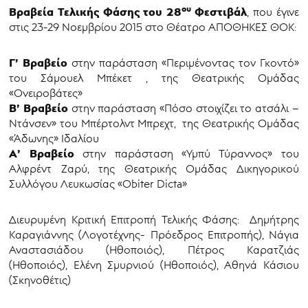
ου
Βραβεία Τελικής Φάσης του 28
Φεστιβάλ
, που έγινε
στις 23-29 Νοεμβρίου 2015 στο Θέατρο ΑΠΟΘΗΚΕΣ ΘΟΚ:
Γ’ Βραβείο
στην παράσταση «Περιμένοντας τον Γκοντό»
του Σάμουελ Μπέκετ , της Θεατρικής Ομάδας
«Ονειροβάτες»
Β’ Βραβείο
στην παράσταση «Πόσο στοιχίζει το ατσάλι –
Ντάνσεν» του Μπέρτολντ Μπρεχτ, της Θεατρικής Ομάδας
«Άδωνης» Ιδαλίου
Α’ Βραβείο
στην παράσταση «Υμπύ Τύραννος» του
Αλφρέντ Ζαρύ, της Θεατρικής Ομάδας Δικηγορικού
Συλλόγου Λευκωσίας «Obiter Dicta»
Διευρυμένη Κριτική Επιτροπή Τελικής Φάσης: Δημήτρης
Καραγιάννης (Λογοτέχνης- Πρόεδρος Επιτροπής), Νάγια
Αναστασιάδου (Ηθοποιός), Πέτρος Καρατζιάς
(Ηθοποιός), Ελένη Σμυρνιού (Ηθοποιός), Αθηνά Κάσιου
(Σκηνοθέτις)