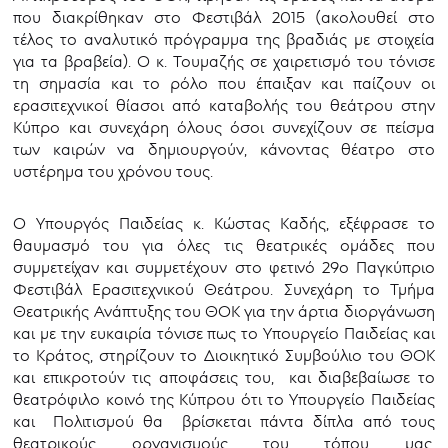
που διακρίθηκαν στο Φεστιβάλ 2015 (ακολουθεί στο
τέλος το αναλυτικό πρόγραμμα της βραδιάς με στοιχεία
για τα βραβεία). Ο κ. Τουμαζής σε χαιρετισμό του τόνισε
τη σημασία και το ρόλο που έπαιξαν και παίζουν οι
ερασιτεχνικοί θίασοι από καταβολής του θεάτρου στην
Κύπρο και συνεχάρη όλους όσοι συνεχίζουν σε πείσμα
των καιρών να δημιουργούν, κάνοντας θέατρο στο
υστέρημα του χρόνου τους.
Ο Υπουργός Παιδείας κ. Κώστας Καδής, εξέφρασε το
θαυμασμό του για όλες τις θεατρικές ομάδες που
συμμετείχαν και συμμετέχουν στο φετινό 29ο Παγκύπριο
Φεστιβάλ Ερασιτεχνικού Θεάτρου. Συνεχάρη το Τμήμα
Θεατρικής Ανάπτυξης του ΘΟΚ για την άρτια διοργάνωση
και με την ευκαιρία τόνισε πως το Υπουργείο Παιδείας και
το Κράτος, στηρίζουν το Διοικητικό Συμβούλιο του ΘΟΚ
και επικροτούν τις αποφάσεις του, και διαβεβαίωσε το
θεατρόφιλο κοινό της Κύπρου ότι το Υπουργείο Παιδείας
και Πολιτισμού θα βρίσκεται πάντα δίπλα από τους
θεατρικούς οργανισμούς του τόπου μας,