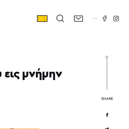
EN
 εις μνήμην
SHARE