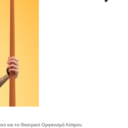
μού και το Θεατρικό Οργανισμό Κύπρου