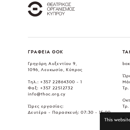
ΓΡΑΦΕΙΑ ΘΟΚ
ΤΑ
Γρηγόρη Αυξεντίου 9,
box
1096, Λευκωσία, Κύπρος
Ώρε
Tηλ.:
+357 22864300 - 1
Μά
Φαξ: +357 22512732
Τρ.
info@thoc.org.cy
Οκ
Ώρες εργασίας:
Τρ.
Δευτέρα - Παρασκευή: 07:30 - 15:00
Τηλ
This websit