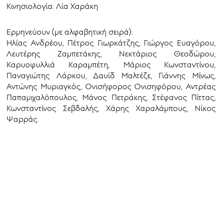
Κινησιολογία: Λία Χαράκη
Ερμηνεύουν (με αλφαβητική σειρά):
Ηλίας Ανδρέου, Πέτρος Γιωρκάτζης, Γιώργος Ευαγόρου,
Λευτέρης Ζαμπετάκης, Νεκτάριος Θεοδώρου,
Καρυοφυλλιά Καραμπέτη, Μάριος Κωνσταντίνου,
Παναγιώτης Λάρκου, Δαυίδ Μαλτέζε, Γιάννης Μίνως,
Αντώνης Μυριαγκός, Ονισήφορος Ονισηφόρου, Αντρέας
Παπαμιχαλόπουλος, Μάνος Πετράκης, Στέφανος Πίττας,
Κωνσταντίνος Σεβδαλής, Χάρης Χαραλάμπους, Νίκος
Ψαρράς.