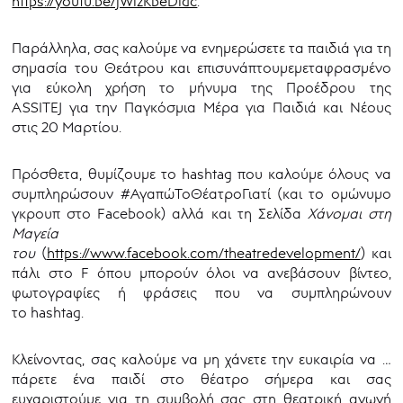
https://youtu.be/jWlzKbeDidc
.
Παράλληλα, σας καλούμε να ενημερώσετε τα παιδιά για τη
σημασία του Θεάτρου και επισυνάπτουμεμεταφρασμένο
για εύκολη χρήση το μήνυμα της Προέδρου της
ASSITEJ για την Παγκόσμια Μέρα για Παιδιά και Νέους
στις 20 Μαρτίου.
Πρόσθετα, θυμίζουμε το hashtag που καλούμε όλους να
συμπληρώσουν #ΑγαπώΤοΘέατροΓιατί (και το ομώνυμο
γκρουπ στο Facebook) αλλά και τη Σελίδα
Χάνομαι στη
Μαγεία
του
(
https://www.facebook.com/theatredevelopment/
) και
πάλι στο F όπου μπορούν όλοι να ανεβάσουν βίντεο,
φωτογραφίες ή φράσεις που να συμπληρώνουν
το hashtag.
Κλείνοντας, σας καλούμε να μη χάνετε την ευκαιρία να …
πάρετε ένα παιδί στο θέατρο σήμερα και σας
ευχαριστούμε για τη συμβολή σας στη θεατρική αγωγή