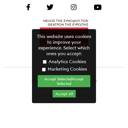
ΜΕΛΟΣ ΤΗΣ ΣΥΝΟΔΟΥ ΤΩΝ
ΘΕΑΤΡΩΝ ΤΗΣ ΕΥΡΩΠΗΣ
This website uses cookies
to improve your
experience. Select which
ones you accept:
Analytics Cookies
Marketing Cookies
Accept SelectedAccept
2021 ΘΕΑΤΡΙΚΟΣ ΟΡΓΑΝΙΣΜΟΣ ΚΥΠΡΟΥ©
Selected
Όροι & Προϋποθέσεις
Accept All
CREATED BY GRAVITY.GR